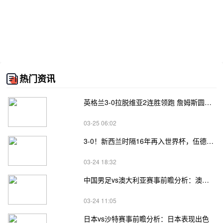
热门资讯
英格兰3-0拉脱维亚2连胜领跑 詹姆斯圆月弯刀凯恩埃泽建功
03-25 06:02
3-0！新西兰时隔16年再入世界杯，伍德将二度征战
03-24 18:32
中国男足vs澳大利亚赛事前瞻分析：澳大利亚进攻不俗
03-24 11:05
日本vs沙特赛事前瞻分析：日本表现出色