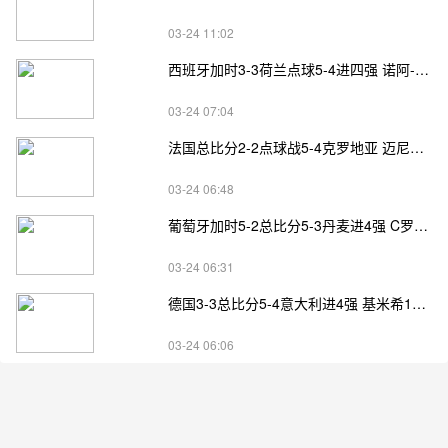
03-24 11:02
西班牙加时3-3荷兰点球5-4进四强 诺阿-朗&马伦失点
03-24 07:04
法国总比分2-2点球战5-4克罗地亚 迈尼昂两扑点
03-24 06:48
葡萄牙加时5-2总比分5-3丹麦进4强 C罗失点+补射破门
03-24 06:31
德国3-3总比分5-4意大利进4强 基米希1射2传小基恩双响
03-24 06:06