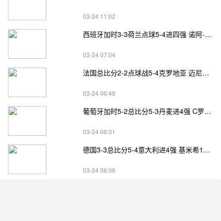
03-24 11:02
西班牙加时3-3荷兰点球5-4进四强 诺阿-朗&马伦失点
03-24 07:04
法国总比分2-2点球战5-4克罗地亚 迈尼昂两扑点
03-24 06:48
葡萄牙加时5-2总比分5-3丹麦进4强 C罗失点+补射破门
03-24 06:31
德国3-3总比分5-4意大利进4强 基米希1射2传小基恩双响
03-24 06:06