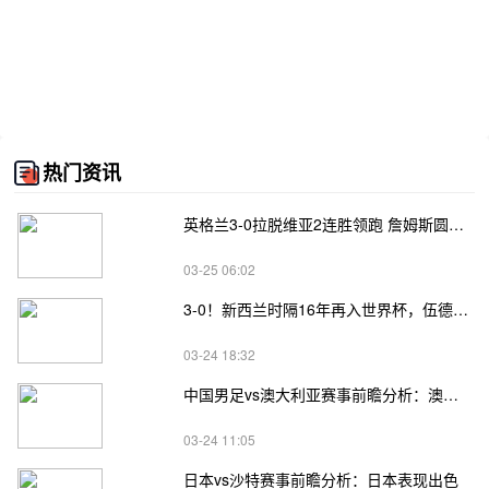
热门资讯
英格兰3-0拉脱维亚2连胜领跑 詹姆斯圆月弯刀凯恩埃泽建功
03-25 06:02
3-0！新西兰时隔16年再入世界杯，伍德将二度征战
03-24 18:32
中国男足vs澳大利亚赛事前瞻分析：澳大利亚进攻不俗
03-24 11:05
日本vs沙特赛事前瞻分析：日本表现出色