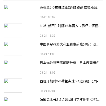
英格兰3-0拉脱维亚2连胜领跑 詹姆斯圆月弯刀凯恩埃泽建功
03-25 06:02
3-0！新西兰时隔16年再入世界杯，伍德将二度征战
03-24 18:32
中国男足vs澳大利亚赛事前瞻分析：澳大利亚进攻不俗
03-24 11:05
日本vs沙特赛事前瞻分析：日本表现出色
03-24 11:02
西班牙加时3-3荷兰点球5-4进四强 诺阿-朗&马伦失点
03-24 07:04
法国总比分2-2点球战5-4克罗地亚 迈尼昂两扑点