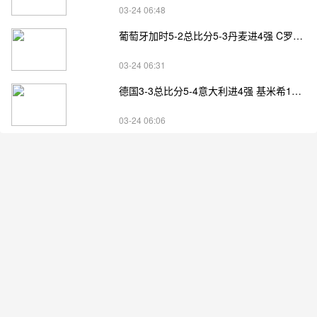
03-24 06:48
葡萄牙加时5-2总比分5-3丹麦进4强 C罗失点+补射破门
03-24 06:31
德国3-3总比分5-4意大利进4强 基米希1射2传小基恩双响
03-24 06:06