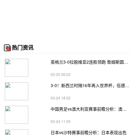
热门资讯
英格兰3-0拉脱维亚2连胜领跑 詹姆斯圆月弯刀凯恩埃泽建功
03-25 06:02
3-0！新西兰时隔16年再入世界杯，伍德将二度征战
03-24 18:32
中国男足vs澳大利亚赛事前瞻分析：澳大利亚进攻不俗
03-24 11:05
日本vs沙特赛事前瞻分析：日本表现出色