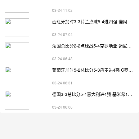
03-24 11:02
西班牙加时3-3荷兰点球5-4进四强 诺阿-朗&马伦失点
03-24 07:04
法国总比分2-2点球战5-4克罗地亚 迈尼昂两扑点
03-24 06:48
葡萄牙加时5-2总比分5-3丹麦进4强 C罗失点+补射破门
03-24 06:31
德国3-3总比分5-4意大利进4强 基米希1射2传小基恩双响
03-24 06:06