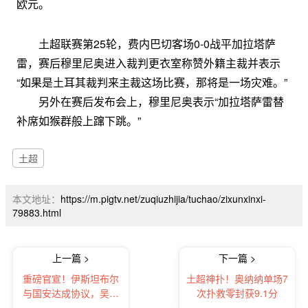
欧元。
土超联赛第25轮，费内巴切客场0-0战平加拉塔萨
雷，赛后穆里尼奥进入裁判更衣室称赞外籍主裁并表示
“如果是土耳其裁判来主裁这场比赛，那将是一场灾难。”
另外在赛后发布会上，穆里尼奥表示“加拉塔萨雷替
补席如猴群般上蹿下跳。”
土超
本文地址：
https://m.pigtv.net/zuqiuzhijia/tuchao/zixunxinxi-
79883.html
上一篇 >
下一篇 >
重磅官宣！伊斯坦布尔
土超神扑！奥纳纳单场7
与国安达成协议，吴少
次扑救零封获9.1分
聪加盟