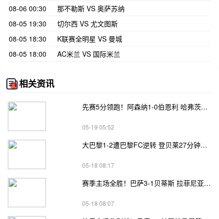
08-06 00:30
那不勒斯 VS 奥萨苏纳
08-05 19:30
切尔西 VS 尤文图斯
08-05 18:30
K联赛全明星 VS 曼城
08-05 18:00
AC米兰 VS 国际米兰
相关资讯
先赛5分领跑！阿森纳1-0伯恩利 哈弗茨制胜+蹬踏染黄 萨卡献助攻
05-19 05:52
大巴黎1-2遭巴黎FC逆转 登贝莱27分钟伤退 戈里替补双响+读秒绝杀
05-18 08:17
赛季主场全胜！巴萨3-1贝蒂斯 拉菲尼亚双响坎塞洛破门伊斯科点射
05-18 08:07