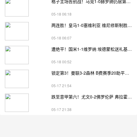
格子主场告别战！马竞1-0赫罗纳仍居第四 格子助攻卢克曼制胜球
05-18 06:18
两连胜！皇马1-0塞维利亚 维尼修斯制胜马斯坦托诺中柱姆总失良机
05-18 06:07
遭绝平！国米1-1维罗纳 埃德蒙松送礼基隆·鲍伊绝平劳塔罗失良机
05-18 00:52
锁定第3！曼联3-2森林 B费赛季20助平英超纪录 卡塞米罗主场告别
05-17 21:54
跌至意甲第六！尤文0-2佛罗伦萨 弗拉霍维奇、麦肯尼进球被吹
05-17 21:38