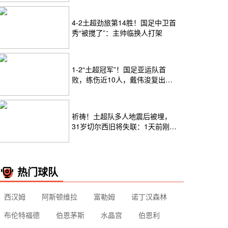
4-2土超劲旅第14胜！国足中卫首
秀“被搅了”：主帅临换人打架
1-2“土超冠军”！国足亚运队首
败，练伤近10人，戴伟浚复出破
门
祈祷！土超队多人地震后被埋，
31岁切尔西旧将失联：1天前刚贡
献绝杀
热门球队
西汉姆
阿斯顿维拉
富勒姆
诺丁汉森林
布伦特福德
伯恩茅斯
水晶宫
伯恩利