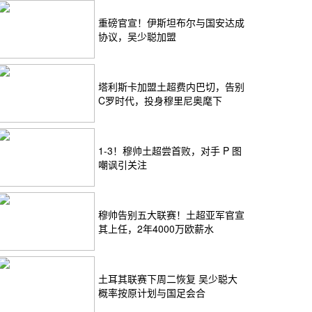
重磅官宣！伊斯坦布尔与国安达成
协议，吴少聪加盟
塔利斯卡加盟土超费内巴切，告别
C罗时代，投身穆里尼奥麾下
1-3！穆帅土超尝首败，对手 P 图
嘲讽引关注
穆帅告别五大联赛！土超亚军官宣
其上任，2年4000万欧薪水
土耳其联赛下周二恢复 吴少聪大
概率按原计划与国足会合