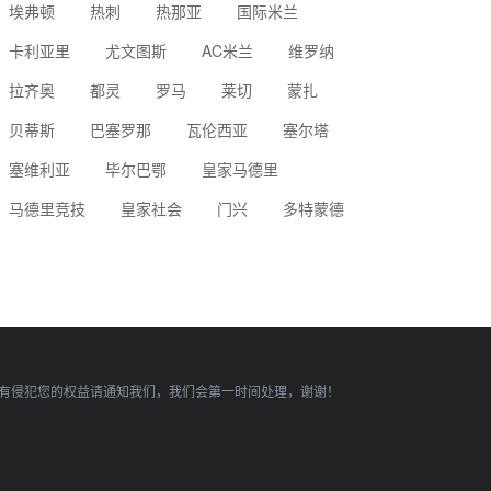
埃弗顿
热刺
热那亚
国际米兰
卡利亚里
尤文图斯
AC米兰
维罗纳
拉齐奥
都灵
罗马
莱切
蒙扎
贝蒂斯
巴塞罗那
瓦伦西亚
塞尔塔
塞维利亚
毕尔巴鄂
皇家马德里
马德里竞技
皇家社会
门兴
多特蒙德
有侵犯您的权益请通知我们，我们会第一时间处理，谢谢！
顶部