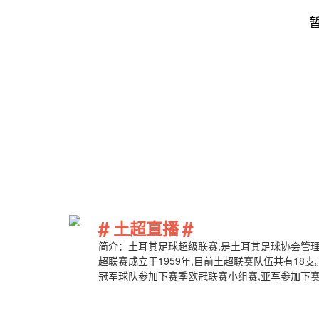
#
#
土超直播
简介：土耳其足球超级联赛,是土耳其足球协会管理
超联赛成立于1959年,目前土超联赛队伍共有18支
冠军球队参加下赛季欧冠联赛小组赛,亚军参加下
球俱乐部和费内巴切足球俱乐部和贝西克塔斯足球俱乐部