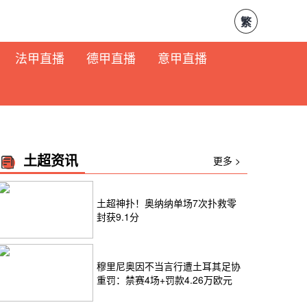
繁
法甲直播
德甲直播
意甲直播
土超资讯
更多 >
土超神扑！奥纳纳单场7次扑救零
封获9.1分
穆里尼奥因不当言行遭土耳其足协
重罚：禁赛4场+罚款4.26万欧元