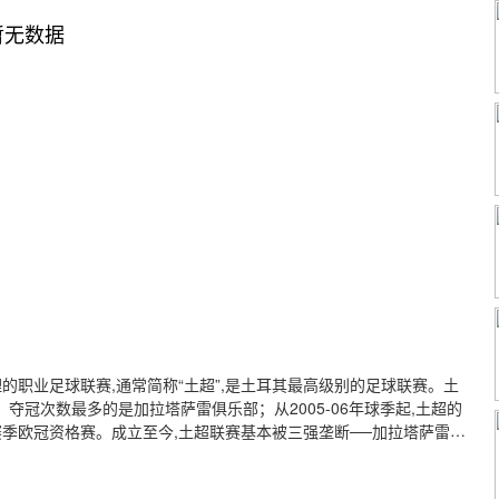
暂无数据
的职业足球联赛,通常简称“土超”,是土耳其最高级别的足球联赛。土
。夺冠次数最多的是加拉塔萨雷俱乐部；从2005-06年球季起,土超的
赛季欧冠资格赛。成立至今,土超联赛基本被三强垄断──加拉塔萨雷足
。......