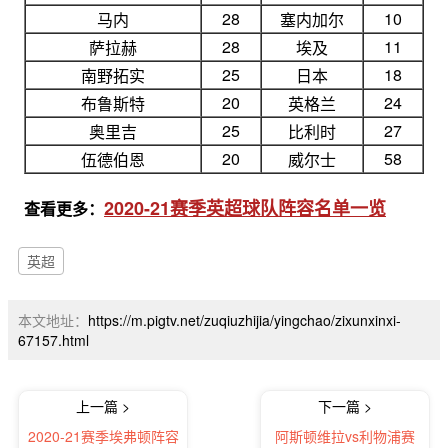
28
10
马内
塞内加尔
28
11
萨拉赫
埃及
25
18
南野拓实
日本
20
24
布鲁斯特
英格兰
25
27
奥里吉
比利时
20
58
伍德伯恩
威尔士
2020-21赛季英超球队阵容名单一览
查看更多：
英超
本文地址：
https://m.pigtv.net/zuqiuzhijia/yingchao/zixunxinxi-
67157.html
上一篇 >
下一篇 >
2020-21赛季埃弗顿阵容
阿斯顿维拉vs利物浦赛