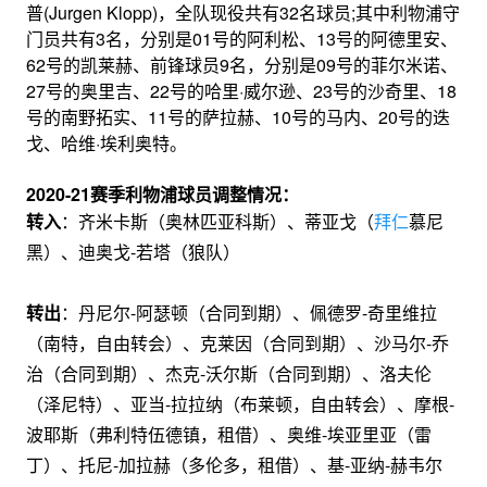
普(Jurgen Klopp)，全队现役共有32名球员;其中利物浦守
门员共有3名，分别是01号的阿利松、13号的阿德里安、
62号的凯莱赫、前锋球员9名，分别是09号的菲尔米诺、
27号的奥里吉、22号的哈里·威尔逊、23号的沙奇里、18
号的南野拓实、11号的萨拉赫、10号的马内、20号的迭
戈、哈维·埃利奥特。
2020-21赛季
利物浦球员调整情况：
转入
：齐米卡斯（奥林匹亚科斯）、蒂亚戈（
拜仁
慕尼
黑）、迪奥戈-若塔（狼队）
转出
：丹尼尔-阿瑟顿（合同到期）、佩德罗-奇里维拉
（南特，自由转会）、克莱因（合同到期）、沙马尔-乔
治（合同到期）、杰克-沃尔斯（合同到期）、洛夫伦
（泽尼特）、亚当-拉拉纳（布莱顿，自由转会）、摩根-
波耶斯（弗利特伍德镇，租借）、奥维-埃亚里亚（雷
丁）、托尼-加拉赫（多伦多，租借）、基-亚纳-赫韦尔