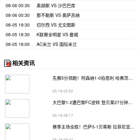
08-06 00:30
奥胡斯 VS 沙巴巴库
08-06 00:30
那不勒斯 VS 奥萨苏纳
08-05 19:30
切尔西 VS 尤文图斯
08-05 18:30
K联赛全明星 VS 曼城
08-05 18:00
AC米兰 VS 国际米兰
相关资讯
先赛5分领跑！阿森纳1-0伯恩利 哈弗茨制胜+蹬踏染黄 萨卡献助攻
05-19 05:52
大巴黎1-2遭巴黎FC逆转 登贝莱27分钟伤退 戈里替补双响+读秒绝杀
05-18 08:17
赛季主场全胜！巴萨3-1贝蒂斯 拉菲尼亚双响坎塞洛破门伊斯科点射
05-18 08:07