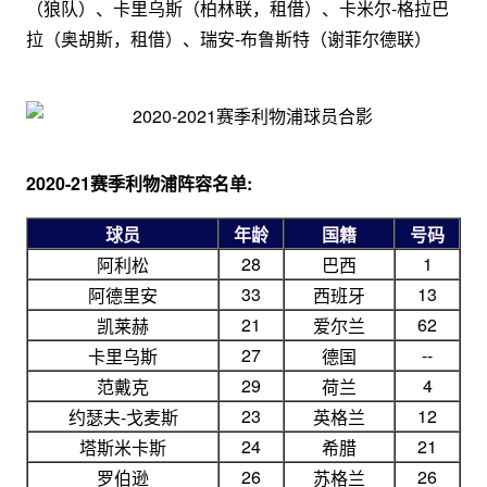
（狼队）、卡里乌斯（柏林联，租借）、卡米尔-格拉巴
拉（奥胡斯，租借）、瑞安-布鲁斯特（谢菲尔德联）
2020-21赛季利物浦阵容名单:
球员
年龄
国籍
号码
28
1
阿利松
巴西
33
13
阿德里安
西班牙
21
62
凯莱赫
爱尔兰
27
--
卡里乌斯
德国
29
4
范戴克
荷兰
23
12
约瑟夫-戈麦斯
英格兰
24
21
塔斯米卡斯
希腊
26
26
罗伯逊
苏格兰