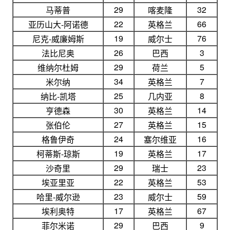
29
32
马蒂普
喀麦隆
22
66
亚历山大-阿诺德
英格兰
19
76
尼克-威廉姆斯
威尔士
26
3
法比尼奥
巴西
29
5
维纳尔杜姆
荷兰
34
7
米尔纳
英格兰
25
8
纳比-凯塔
几内亚
30
14
亨德森
英格兰
27
15
张伯伦
英格兰
24
16
格鲁伊奇
塞尔维亚
19
17
柯蒂斯-琼斯
英格兰
29
23
沙奇里
瑞士
22
53
埃亚里亚
英格兰
23
59
哈里-威尔逊
威尔士
17
67
埃利奥特
英格兰
29
9
菲尔米诺
巴西