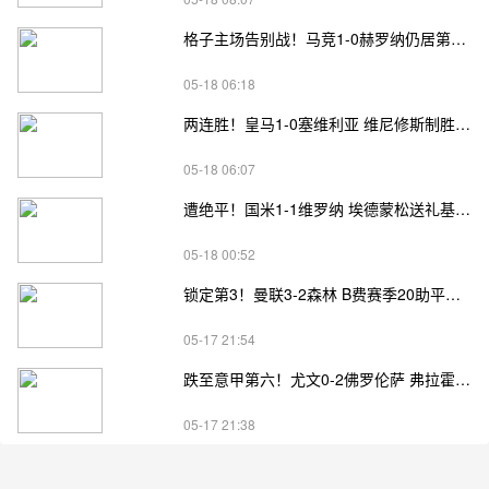
格子主场告别战！马竞1-0赫罗纳仍居第四 格子助攻卢克曼制胜球
05-18 06:18
两连胜！皇马1-0塞维利亚 维尼修斯制胜马斯坦托诺中柱姆总失良机
05-18 06:07
遭绝平！国米1-1维罗纳 埃德蒙松送礼基隆·鲍伊绝平劳塔罗失良机
05-18 00:52
锁定第3！曼联3-2森林 B费赛季20助平英超纪录 卡塞米罗主场告别
05-17 21:54
跌至意甲第六！尤文0-2佛罗伦萨 弗拉霍维奇、麦肯尼进球被吹
05-17 21:38