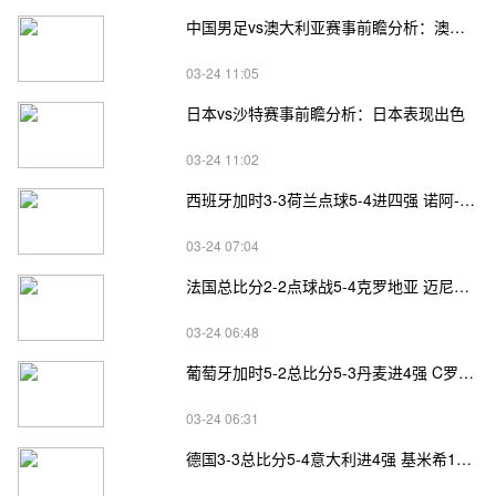
中国男足vs澳大利亚赛事前瞻分析：澳大利亚进攻不俗
03-24 11:05
日本vs沙特赛事前瞻分析：日本表现出色
03-24 11:02
西班牙加时3-3荷兰点球5-4进四强 诺阿-朗&马伦失点
03-24 07:04
法国总比分2-2点球战5-4克罗地亚 迈尼昂两扑点
03-24 06:48
葡萄牙加时5-2总比分5-3丹麦进4强 C罗失点+补射破门
03-24 06:31
德国3-3总比分5-4意大利进4强 基米希1射2传小基恩双响