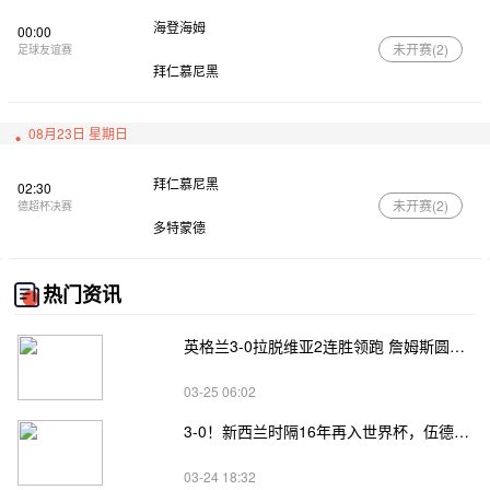
海登海姆
00:00
未开赛(
2
)
足球友谊赛
拜仁慕尼黑
08月23日 星期日
拜仁慕尼黑
02:30
未开赛(
2
)
德超杯决赛
多特蒙德
热门资讯
英格兰3-0拉脱维亚2连胜领跑 詹姆斯圆月弯刀凯恩埃泽建功
03-25 06:02
3-0！新西兰时隔16年再入世界杯，伍德将二度征战
03-24 18:32