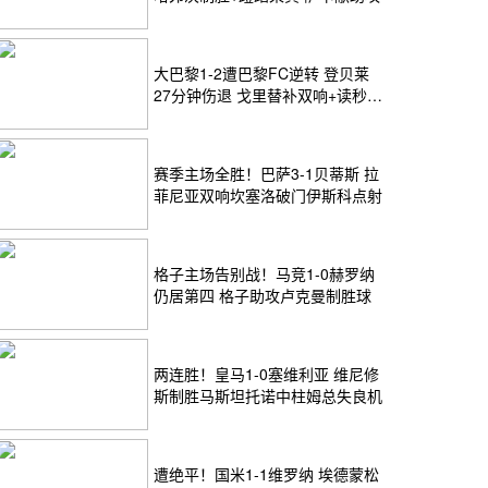
大巴黎1-2遭巴黎FC逆转 登贝莱
27分钟伤退 戈里替补双响+读秒绝
杀
赛季主场全胜！巴萨3-1贝蒂斯 拉
菲尼亚双响坎塞洛破门伊斯科点射
格子主场告别战！马竞1-0赫罗纳
仍居第四 格子助攻卢克曼制胜球
两连胜！皇马1-0塞维利亚 维尼修
斯制胜马斯坦托诺中柱姆总失良机
遭绝平！国米1-1维罗纳 埃德蒙松