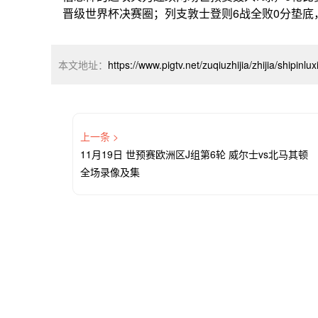
晋级世界杯决赛圈；列支敦士登则6战全败0分垫底
本文地址：
https://www.pigtv.net/zuqiuzhijia/zhijia/shipinl
上一条 >
11月19日 世预赛欧洲区J组第6轮 威尔士vs北马其顿
全场录像及集