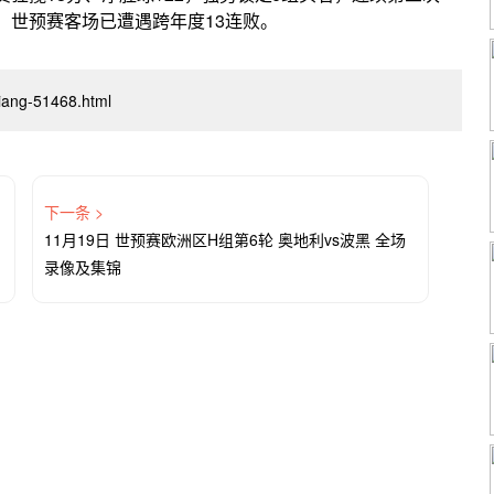
，世预赛客场已遭遇跨年度13连败。
uxiang-51468.html
下一条 >
11月19日 世预赛欧洲区H组第6轮 奥地利vs波黑 全场
录像及集锦