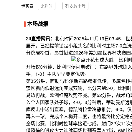
世预赛
比利时
列支敦士登
本场战报
24直播网讯：
北京时间2025年11月19日03:4
展开，已经提前锁定小组头名的比利时主场7-0血
分稳居榜首，昂首挺进2026年美加墨世界杯决赛圈
开场仅3分钟，比利时便闪电破门：右路界外球掷
手，1-0！主队早早奠定优势。
第35分钟，萨勒马科尔斯右路精准低传，多库包抄
禁区弧内低射远角完成双响，比分来到3-0，比利
易边再战，欧洲红魔攻势不减。第52分钟，战术
入个人国家队处子球，4-0。3分钟后，蒂勒曼斯远
库反击中送出直塞，德凯特拉雷冷静推射，6-0。
再入一球，完成个人梅开二度，也将最终比分定格在
全场比赛，比利时控球率接近七成，射门22次11
借恐怖的进攻火力连续两场世预赛轰入7球，6轮比赛