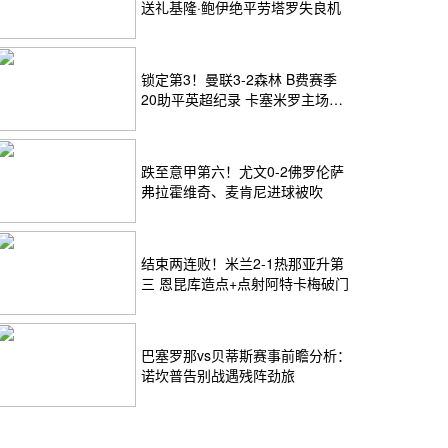
送礼基隆·鲍伊绝平劳塔罗失良机
锁定第3！曼联3-2森林 B费赛季
20助平英超纪录 卡塞米罗主场告
别
跌至意甲第六！尤文0-2佛罗伦萨
弗拉霍维奇、麦肯尼进球被吹
结束两连败！米兰2-1热那亚升第
三 恩昆库造点+点射阿特卡梅破门
巴塞罗那vs贝蒂斯赛事前瞻分析：
诺坎普告别战遇残阵劲旅