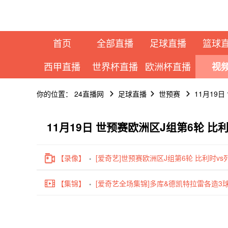
首页
全部直播
足球直播
篮球
西甲直播
世界杯直播
欧洲杯直播
视
你的位置：
24直播网
足球直播
世预赛
11月19
11月19日 世预赛欧洲区J组第6轮 
【录像】
[爱奇艺]世预赛欧洲区J组第6轮 比利时v
【集锦】
[爱奇艺全场集锦]多库&德凯特拉雷各造3球