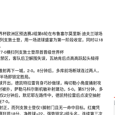
5，世界杯欧洲区预选赛J组第6轮在布鲁塞尔莫里斯·迪夫兰球场
洗列支敦士登，用一场进球盛宴为第一阶段收官，同时以18
。
入禁区，客队后卫解围失误，瓦纳肯后点高高跃起头槌得
推射再下一城，2-0。8分钟后，多库前场断球连过两人，
时半场即锁定胜局。
角球开出，德凯特拉雷背身巧妙做球，梅切勒小角度捅射攻
射被扑，萨勒马科尔斯机敏补射建功，5-0。第57分钟，多
仅仅2分钟后，默尼耶左路传中，德凯特拉雷后点凌空抽射
7-0。
次射正，而列支敦士登仅1脚射门且无一命中目标。红魔凭
狂揽18分、净胜球+22，强势锁定J组头名，连续第三次