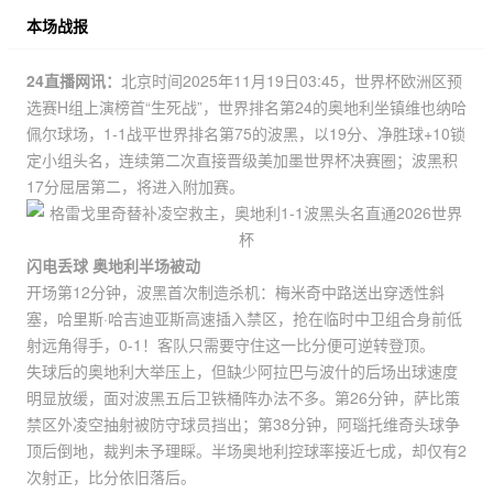
本场战报
24直播网讯：
北京时间2025年11月19日03:45，世界杯欧洲区预
选赛H组上演榜首“生死战”，世界排名第24的奥地利坐镇维也纳哈
佩尔球场，1-1战平世界排名第75的波黑，以19分、净胜球+10锁
定小组头名，连续第二次直接晋级美加墨世界杯决赛圈；波黑积
17分屈居第二，将进入附加赛。
闪电丢球 奥地利半场被动
开场第12分钟，波黑首次制造杀机：梅米奇中路送出穿透性斜
塞，哈里斯·哈吉迪亚斯高速插入禁区，抢在临时中卫组合身前低
射远角得手，0-1！客队只需要守住这一比分便可逆转登顶。
失球后的奥地利大举压上，但缺少阿拉巴与波什的后场出球速度
明显放缓，面对波黑五后卫铁桶阵办法不多。第26分钟，萨比策
禁区外凌空抽射被防守球员挡出；第38分钟，阿瑙托维奇头球争
顶后倒地，裁判未予理睬。半场奥地利控球率接近七成，却仅有2
次射正，比分依旧落后。