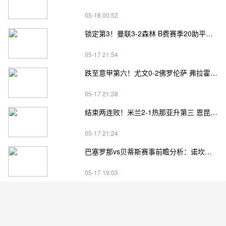
05-18 00:52
锁定第3！曼联3-2森林 B费赛季20助平英超纪录 卡塞米罗主场告别
05-17 21:54
跌至意甲第六！尤文0-2佛罗伦萨 弗拉霍维奇、麦肯尼进球被吹
05-17 21:38
结束两连败！米兰2-1热那亚升第三 恩昆库造点+点射阿特卡梅破门
05-17 21:24
巴塞罗那vs贝蒂斯赛事前瞻分析：诺坎普告别战遇残阵劲旅
05-17 19:03