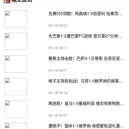
先赛5分领跑！阿森纳1-0伯恩利 哈弗茨制胜+蹬踏染黄 萨卡献助攻
05-19 05:52
大巴黎1-2遭巴黎FC逆转 登贝莱27分钟伤退 戈里替补双响+读秒绝杀
05-18 08:17
赛季主场全胜！巴萨3-1贝蒂斯 拉菲尼亚双响坎塞洛破门伊斯科点射
05-18 08:07
格子主场告别战！马竞1-0赫罗纳仍居第四 格子助攻卢克曼制胜球
05-18 06:18
两连胜！皇马1-0塞维利亚 维尼修斯制胜马斯坦托诺中柱姆总失良机
05-18 06:07
遭绝平！国米1-1维罗纳 埃德蒙松送礼基隆·鲍伊绝平劳塔罗失良机