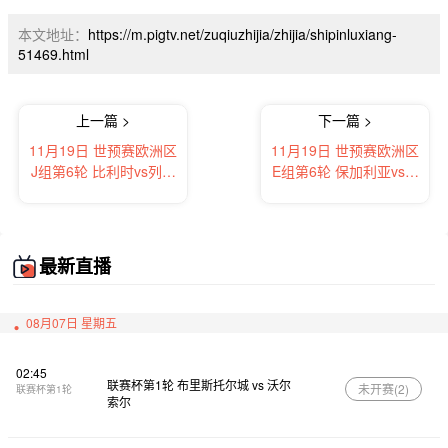
本文地址：
https://m.pigtv.net/zuqiuzhijia/zhijia/shipinluxiang-
51469.html
上一篇 >
下一篇 >
11月19日 世预赛欧洲区
11月19日 世预赛欧洲区
J组第6轮 比利时vs列支
E组第6轮 保加利亚vs格
敦士登 全场录像及集锦
鲁吉亚 全场录像及集锦
最新直播
08月07日 星期五
02:45
联赛杯第1轮 布里斯托尔城 vs 沃尔
未开赛(
2
)
联赛杯第1轮
索尔