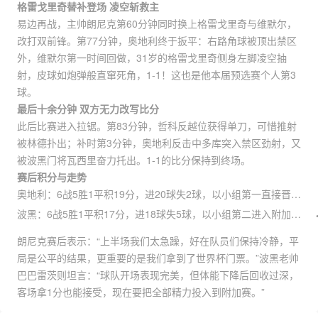
格雷戈里奇替补登场 凌空斩救主
易边再战，主帅朗尼克第60分钟同时换上格雷戈里奇与维默尔，
改打双前锋。第77分钟，奥地利终于扳平：右路角球被顶出禁区
外，维默尔第一时间回做，31岁的格雷戈里奇侧身左脚凌空抽
射，皮球如炮弹般直窜死角，1-1！这也是他本届预选赛个人第3
球。
最后十余分钟 双方无力改写比分
此后比赛进入拉锯。第83分钟，哲科反越位获得单刀，可惜推射
被林德扑出；补时第3分钟，奥地利反击中多库突入禁区劲射，又
被波黑门将瓦西里奋力托出。1-1的比分保持到终场。
赛后积分与走势
奥地利：6战5胜1平积19分，进20球失2球，以小组第一直接晋级世界杯；
波黑：6战5胜1平积17分，进18球失5球，以小组第二进入附加赛。
朗尼克赛后表示：“上半场我们太急躁，好在队员们保持冷静，平
局是公平的结果，更重要的是我们拿到了世界杯门票。”波黑老帅
巴巴雷茨则坦言：“球队开场表现完美，但体能下降后回收过深，
客场拿1分也能接受，现在要把全部精力投入到附加赛。”