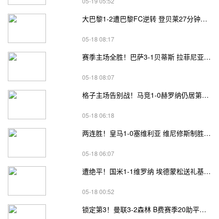
05-19 05:52
大巴黎1-2遭巴黎FC逆转 登贝莱27分钟伤退 戈里替补双响+读秒绝杀
05-18 08:17
赛季主场全胜！巴萨3-1贝蒂斯 拉菲尼亚双响坎塞洛破门伊斯科点射
05-18 08:07
格子主场告别战！马竞1-0赫罗纳仍居第四 格子助攻卢克曼制胜球
05-18 06:18
两连胜！皇马1-0塞维利亚 维尼修斯制胜马斯坦托诺中柱姆总失良机
05-18 06:07
遭绝平！国米1-1维罗纳 埃德蒙松送礼基隆·鲍伊绝平劳塔罗失良机
05-18 00:52
锁定第3！曼联3-2森林 B费赛季20助平英超纪录 卡塞米罗主场告别