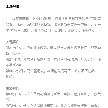
本场战报
24直播网讯：
北京时间5月17日意大利足球顶级联赛 联赛 第
37轮，比萨主场对阵那不勒斯。那不勒斯麦克托米奈破门，阿米
尔-拉赫马尼破门，霍伊伦破门。最终比分比萨 0-3 那不勒斯。
关键事件
第21分钟，霍伊伦横向做球，麦克托米奈低射远角破门，那不勒
斯1-0比萨。
第27分钟，埃尔马斯角球开出，拉赫马尼头球破门扩大比分，那
不勒斯2-0。
第90+2分钟，马佐基助攻，霍伊伦破门再下一城，那不勒斯3-0
比萨。
精彩瞬间
第53分钟，卡拉布雷西与埃尔马斯发生争执，裁判各出示一张黄
牌。
第78分钟，卡拉乔洛撞倒德布劳内，裁判吹罚犯规被出示黄牌。