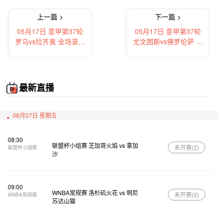
上一篇 >
下一篇 >
05月17日 意甲第37轮
05月17日 意甲第37轮
罗马vs拉齐奥 全场录像
尤文图斯vs佛罗伦萨 全
及集锦
场录像及集锦
最新直播
08月07日 星期五
08:30
联盟杯小组赛 芝加哥火焰 vs 拿加
未开赛(
2
)
联盟杯小组赛
沙
09:00
WNBA常规赛 洛杉矶火花 vs 明尼
未开赛(
2
)
WNBA常规赛
苏达山猫