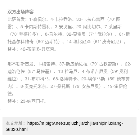
双方出场阵容
比萨首发：1-森佩尔、4-卡拉乔洛、33-卡拉布雷西（70' 图
雷）、5-卡内斯特雷利、3-安戈里、20-阿比切尔、7-莱里斯
（70' 夸德拉多）、8-马尔特、32-莫雷奥（71' 武拉尔）、81-斯
托基尔科维奇（60' 迈斯特）、14-埃比尼泽（61' 皮奇尼尼）。
替补：42-布蘭多·貝塔齊。
那不勒斯首发：1-梅雷特、37-斯皮纳佐拉（79' 古铁雷斯）、22-
迪洛伦佐（87' 马佐基）、13-拉马尼、4-布诺吉尼奥（59' 奥利
维拉）、31-布尔科马、68-洛博特卡、20-埃尔马斯（59' 德布劳
内）、8-麦克托米奈、27-桑托斯（79' 安东尼奥）、19-霍伊伦
德。
替补：23-纳西门托。
本文地址：
https://m.pigtv.net/zuqiuzhijia/zhijia/shipinluxiang-
56330.html