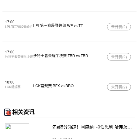
17:00
LPL第三赛段登峰组 WE vs TT
未开赛(
2
)
LPL第三赛段登峰组
17:00
沙特王者荣耀半决赛 TBD vs TBD
未开赛(
2
)
沙特王者荣耀半决赛
18:00
LCK常规赛 BFX vs BRO
未开赛(
2
)
LCK常规赛
相关资讯
先赛5分领跑！阿森纳1-0伯恩利 哈弗茨制胜+蹬踏染黄 萨卡献助攻