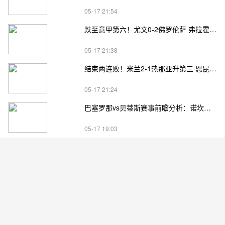
05-17 21:54
跌至意甲第六！尤文0-2佛罗伦萨 弗拉霍维奇、麦肯尼进球被吹
05-17 21:38
结束两连败！米兰2-1热那亚升第三 恩昆库造点+点射阿特卡梅破门
05-17 21:24
巴塞罗那vs贝蒂斯赛事前瞻分析：诺坎普告别战遇残阵劲旅
05-17 19:03