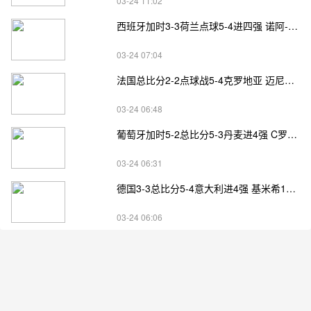
03-24 11:02
西班牙加时3-3荷兰点球5-4进四强 诺阿-朗&马伦失点
03-24 07:04
法国总比分2-2点球战5-4克罗地亚 迈尼昂两扑点
03-24 06:48
葡萄牙加时5-2总比分5-3丹麦进4强 C罗失点+补射破门
03-24 06:31
德国3-3总比分5-4意大利进4强 基米希1射2传小基恩双响
03-24 06:06