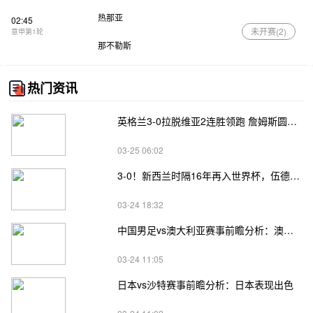
热那亚
02:45
未开赛(
2
)
意甲第1轮
那不勒斯
热门资讯
英格兰3-0拉脱维亚2连胜领跑 詹姆斯圆月弯刀凯恩埃泽建功
03-25 06:02
3-0！新西兰时隔16年再入世界杯，伍德将二度征战
03-24 18:32
中国男足vs澳大利亚赛事前瞻分析：澳大利亚进攻不俗
03-24 11:05
日本vs沙特赛事前瞻分析：日本表现出色