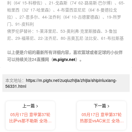
利（64' 15-科穆佐）、21-戈森斯（74' 62-路易斯·巴尔博）、65-
帕里西（32' 17-哈里森）、4-布雷西亚尼尼（64' 8-曼德拉戈
拉）、27-恩多尔、44-法乔利（64' 10-古德蒙德森）、19-所罗
门、91-皮科利
佛罗伦萨替补：1-莱泽里尼、53-奥利弗·克里斯滕森、3-鲁加
尼、29-福蒂尼、22-法齐尼、80-吉奥瓦尼·法比安、61-布拉斯基
以上便是介绍的最新所有详细内容，喜欢篮球或者足球的小伙伴
可以持续关注24直播网（
m.pigtv.net
）。
本文地址：
https://m.pigtv.net/zuqiuzhijia/zhijia/shipinluxiang-
56331.html
上一篇 >
下一篇 >
05月17日 意甲第37轮
05月17日 意甲第37轮
比萨vs那不勒斯 全场录
热那亚vsAC米兰 全场录
像及集锦
像及集锦