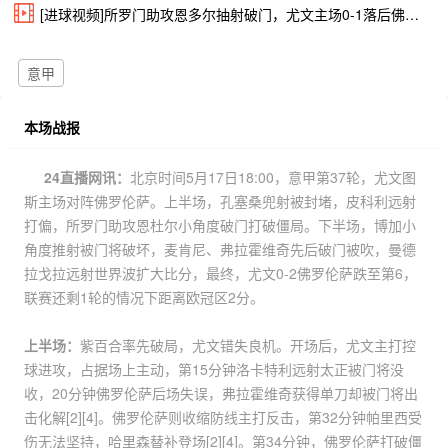
[进球视频]所罗门助攻恩多尔抽射破门，尤文主场0-1落后佛罗伦萨
意甲
本场战报
24直播网讯：
北京时间5月17日18:00，意甲第37轮，尤文图
斯主场对阵佛罗伦萨。上半场，孔塞桑兜射被封堵，皮科利远射
打偏，所罗门助攻恩杜尔小角度破门打破僵局。下半场，博加小
角度推射被门将破坏，麦肯尼、弗拉霍维奇先后破门被吹，曼德
拉戈拉远射世界波扩大比分，最终，尤文0-2佛罗伦萨跌至第6，
联赛还剩1轮的情况下距离欧冠区2分。
上半场：
紫百合率先破局，尤文错失良机。开场后，尤文主打控
球进攻，占据场上主动，第15分钟洛卡特利远射太正被门将没
收，20分钟佛罗伦萨后场失误，弗拉霍维奇获得单刀却被门将出
击化解[2][4]。佛罗伦萨则收缩防线主打反击，第32分钟帕里西受
伤无法坚持，哈里森替补登场[2][4]。第34分钟，佛罗伦萨打破僵