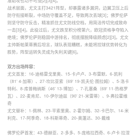
准助攻也功不可没[2][3][4]。
战术层面，尤文主打3421阵型，却暴露诸多漏洞，边翼卫压上后
防守衔接断裂，中场防守覆盖不足，导致两次丢球[3]；佛罗伦萨
则坚守防守反击，精准抓住尤文防线空档，用简洁传切完成致命
一击[3][4]。此役过后，尤文跌至积分榜第六，欧冠资格争夺陷入
绝境；佛罗伦萨则稳固中游排名，彻底摆脱降级顾虑[2][3]。尤文
主帅斯帕莱蒂赛后坦言，球队表现糟糕，未能将控球优势转化为
胜势，阵型运转失灵成为失利关键[6]。
双方出场阵容：
尤文首发：16-迪格雷戈里奥、15-卡卢卢、3-布雷默、6-凯利
（81' 4-加蒂）、27-坎比亚索（69' 19-凯夫伦·图拉姆）、5-洛卡
特利、8-库普梅纳斯（46' 13-博加）、7-孔塞桑（69' 11-热格罗
瓦）、22-麦肯尼、10-伊尔迪兹（90' 21-米雷蒂）、9-弗拉霍维
奇
尤文替补：1-佩林、23-平索里奥、2-霍尔姆、32-卡巴尔、14-米
利克、17-阿季奇、18-科斯蒂奇、20-奥蓬达、30-戴维
佛罗伦萨首发：43-德赫亚、2-多多、5-庞格拉西奇、6-卢卡·拉涅