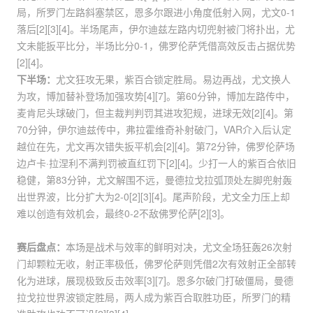
局，所罗门左路斜塞禁区，恩多尔跟进小角度低射入网，尤文0-1
落后[2][3][4]。半场尾声，伊尔迪兹左路内切兜射被门将扑出，尤
文未能扳平比分，半场比分0-1，佛罗伦萨凭借高效反击占据优势
[2][4]。
下半场：
尤文狂攻无果，紫百合锁定胜局。易边再战，尤文换人
为攻，博加替补登场加强攻势[4][7]。第60分钟，博加左路传中，
麦肯尼头球破门，但主裁判判罚其进攻犯规，进球无效[2][4]。第
70分钟，伊尔迪兹传中，弗拉霍维奇补射破门，VAR介入后认定
越位在先，尤文再次错失扳平机会[2][4]。第72分钟，佛罗伦萨场
边卢卡·拉涅利不满判罚被直红罚下[2][4]。少打一人的紫百合依旧
稳健，第83分钟，尤文解围不远，曼德拉戈拉弧顶处左脚兜射轰
出世界波，比分扩大为2-0[2][3][4]。尾声阶段，尤文全力压上却
难以创造有效机会，最终0-2不敌佛罗伦萨[2][3]。
赛后盘点：
本场是战术与效率的鲜明对决，尤文全场狂轰26次射
门却颗粒无收，射正率极低，佛罗伦萨则凭借2次有效射正全部转
化为进球，展现极致反击效率[3][7]。恩多尔破门打破僵局，曼德
拉戈拉世界波锁定胜局，两人成为紫百合取胜功臣，所罗门的精