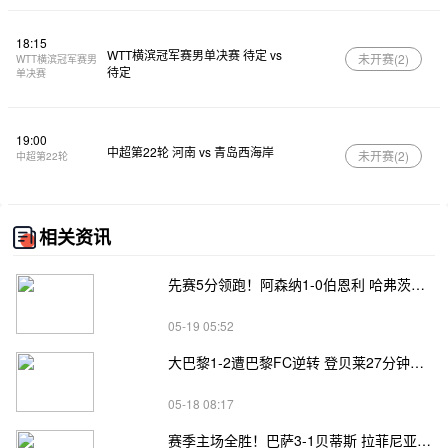
18:15
WTT横滨冠军赛男单决赛 待定 vs
未开赛(
2
)
WTT横滨冠军赛男
待定
单决赛
19:00
中超第22轮 河南 vs 青岛西海岸
未开赛(
2
)
中超第22轮
相关资讯
先赛5分领跑！阿森纳1-0伯恩利 哈弗茨制胜+蹬踏染黄 萨卡献助攻
05-19 05:52
大巴黎1-2遭巴黎FC逆转 登贝莱27分钟伤退 戈里替补双响+读秒绝杀
05-18 08:17
赛季主场全胜！巴萨3-1贝蒂斯 拉菲尼亚双响坎塞洛破门伊斯科点射