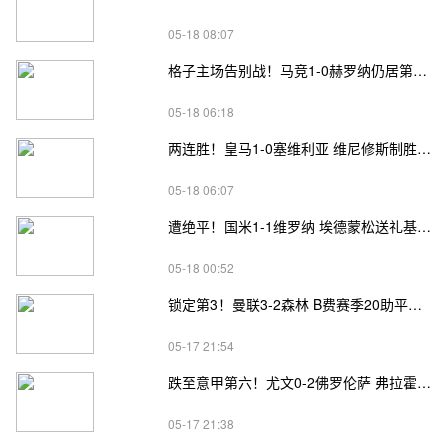
05-18 08:07
格子主场告别战！马竞1-0赫罗纳仍居第四 格子助攻卢克曼制胜球
05-18 06:18
两连胜！皇马1-0塞维利亚 维尼修斯制胜马斯坦托诺中柱姆总失良机
05-18 06:07
遭绝平！国米1-1维罗纳 埃德蒙松送礼基隆·鲍伊绝平劳塔罗失良机
05-18 00:52
锁定第3！曼联3-2森林 B费赛季20助平英超纪录 卡塞米罗主场告别
05-17 21:54
跌至意甲第六！尤文0-2佛罗伦萨 弗拉霍维奇、麦肯尼进球被吹
05-17 21:38