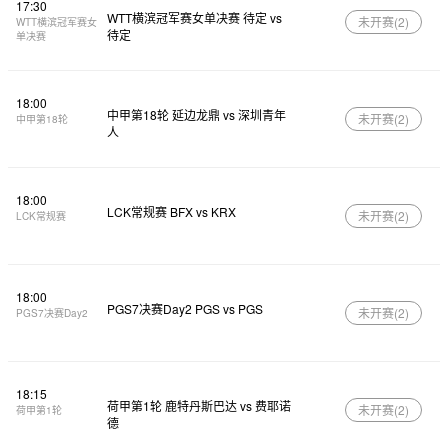
17:30
WTT横滨冠军赛女单决赛 待定 vs
未开赛(
2
)
WTT横滨冠军赛女
待定
单决赛
18:00
中甲第18轮 延边龙鼎 vs 深圳青年
未开赛(
2
)
中甲第18轮
人
18:00
LCK常规赛 BFX vs KRX
未开赛(
2
)
LCK常规赛
18:00
PGS7决赛Day2 PGS vs PGS
未开赛(
2
)
PGS7决赛Day2
18:15
荷甲第1轮 鹿特丹斯巴达 vs 费耶诺
未开赛(
2
)
荷甲第1轮
德