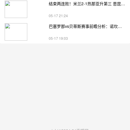
结束两连败！米兰2-1热那亚升第三 恩昆库造点+点射阿特卡梅破门
05-17 21:24
巴塞罗那vs贝蒂斯赛事前瞻分析：诺坎普告别战遇残阵劲旅
05-17 19:03