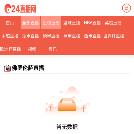
繁
首页
全部直播
足球直播
篮球直播
NBA直播
英超直播
中超直播
法甲直播
德甲直播
意甲直播
西甲直播
世界杯直播
欧洲杯直播
视频
资讯
佛罗伦萨直播
暂无数据