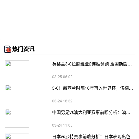
热门资讯
英格兰3-0拉脱维亚2连胜领跑 詹姆斯圆月弯刀凯恩埃泽建功
03-25 06:02
3-0！新西兰时隔16年再入世界杯，伍德将二度征战
03-24 18:32
中国男足vs澳大利亚赛事前瞻分析：澳大利亚进攻不俗
03-24 11:05
日本vs沙特赛事前瞻分析：日本表现出色