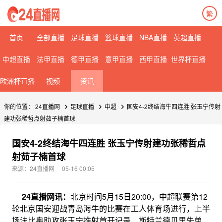
繁
首页
全部直播
足球直播
篮球直播
NBA直播
英超直播
中超直播
法甲直播
德甲直播
意甲直播
西甲直播
世界杯直播
欧洲杯直播
视频
资讯
你的位置：
24直播网
足球直播
中超
国安4-2终结海牛四连胜 张玉宁传射
建功张稀哲点射茹子楠首球
国安4-2终结海牛四连胜 张玉宁传射建功张稀哲点
射茹子楠首球
来源：24直播网
05-16 00:05
24直播网讯：
北京时间5月15日20:00，中超联赛第12
轮北京国安迎战青岛海牛的比赛在工人体育场进行，上半
场法比奥助攻张玉宁推射首开记录，斯特兰德贝里失单