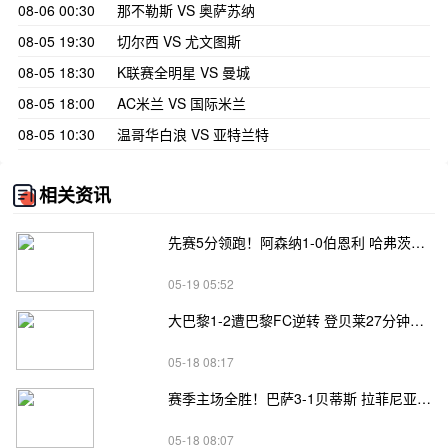
08-06 00:30
那不勒斯 VS 奥萨苏纳
08-05 19:30
切尔西 VS 尤文图斯
08-05 18:30
K联赛全明星 VS 曼城
08-05 18:00
AC米兰 VS 国际米兰
08-05 10:30
温哥华白浪 VS 亚特兰特
相关资讯
先赛5分领跑！阿森纳1-0伯恩利 哈弗茨制胜+蹬踏染黄 萨卡献助攻
05-19 05:52
大巴黎1-2遭巴黎FC逆转 登贝莱27分钟伤退 戈里替补双响+读秒绝杀
05-18 08:17
赛季主场全胜！巴萨3-1贝蒂斯 拉菲尼亚双响坎塞洛破门伊斯科点射
05-18 08:07