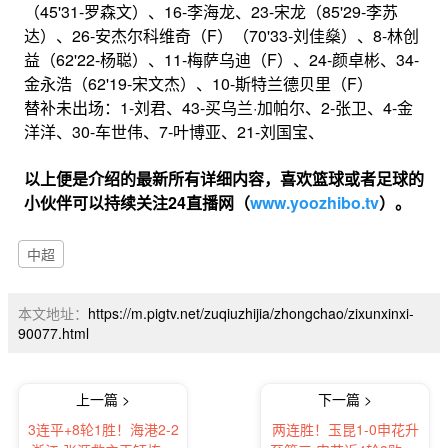
（45'31-罗森文）、16-李海龙、23-宋龙（85'29-李苏
达）、26-安杰尔科维奇（F）（70'33-刘佳燊）、8-林创
益（62'22-杨聪）、11-梅萨乌迪（F）、24-颜卓彬、34-
金永浩（62'19-宋文杰）、10-斯特兰德贝里（F）
替补未出场：1-刘君、43-买乌兰·加帕尔、2-张卫、4-金
洋洋、30-车世伟、7-叶博亚、21-刘国宝、
以上便是介绍的最新所有详细内容，喜欢篮球或者足球的
小伙伴可以持续关注24直播网（
www.yoozhibo.tv
）。
中超
本文地址：
https://m.pigtv.net/zuqiuzhijia/zhongchao/zixunxinxi-
90077.html
上一篇 >
下一篇 >
3连平+8轮1胜！海港2-2
两连胜！玉昆1-0申花升