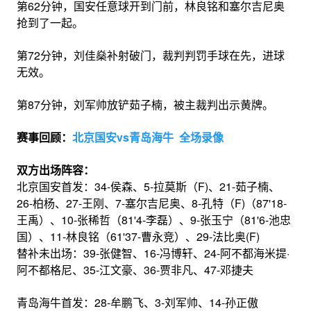
第62分钟，国安任意球开到门前，林良铭和塞尔吉尼奥
抢到了一起。
第72分钟，刘佳燊补射破门，裁判判罚手球在先，进球
无效。
第87分钟，刘军帅放铲茹子楠，被主裁判出示黄牌。
赛事回顾：
北京国安vs青岛海牛 全场录像
双方出场阵容：
北京国安首发：34-侯森、5-拉莫斯（F)、21-茹子楠、
26-柏杨、27-王刚、7-塞尔吉尼奥、8-孔特（F)（87'18-
王禹）、10-张稀哲（81'4-李磊）、9-张玉宁（81'6-池忠
国）、11-林良铭（61'37-曹永竞）、29-法比奥(F)
替补未出场：39-张健智、16-冯博轩、24-阿不都海米提·
阿不都格尼、35-江文豪、36-贾非凡、47-邓捷夫
青岛海牛首发：28-牟鹏飞、3-刘军帅、14-孙正傲