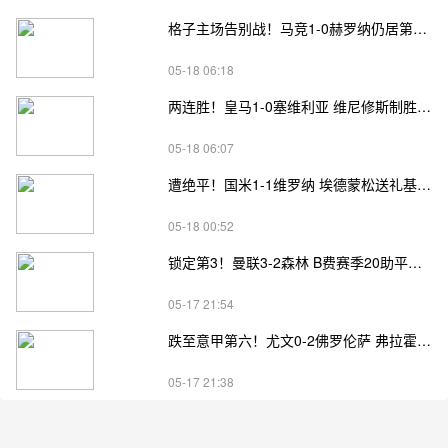
格子主场告别战！马竞1-0赫罗纳仍居第四 格子助攻卢克曼制胜球
05-18 06:18
两连胜！皇马1-0塞维利亚 维尼修斯制胜马斯坦托诺中柱姆总失良机
05-18 06:07
遭绝平！国米1-1维罗纳 埃德蒙松送礼基隆·鲍伊绝平劳塔罗失良机
05-18 00:52
锁定第3！曼联3-2森林 B费赛季20助平英超纪录 卡塞米罗主场告别
05-17 21:54
跌至意甲第六！尤文0-2佛罗伦萨 弗拉霍维奇、麦肯尼进球被吹
05-17 21:38