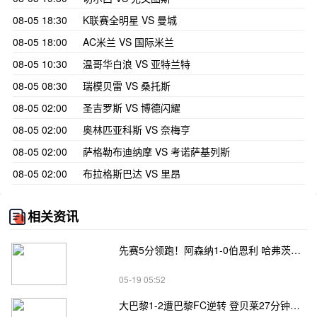
08-05 18:30
K联赛全明星 VS 曼城
08-05 18:00
AC米兰 VS 国际米兰
08-05 10:30
温哥华白浪 VS 亚特兰特
08-05 08:30
瑞模贝雷 VS 桑托斯
08-05 02:00
圣吉罗斯 VS 博德闪耀
08-05 02:00
奥林匹亚科斯 VS 奈梅亨
08-05 02:00
萨格勒布迪纳摩 VS 考诺萨基列斯
08-05 02:00
布拉格斯巴达 VS 里昂
相关资讯
先赛5分领跑！阿森纳1-0伯恩利 哈弗茨制胜+蹬踏染黄 萨卡献助攻
05-19 05:52
大巴黎1-2遭巴黎FC逆转 登贝莱27分钟伤退 戈里替补双响+读秒绝杀