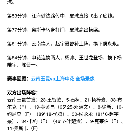
球。
第53分钟，汪海健边路传中，皮球直接飞出了底线。
第77分钟，奥斯卡转身打门，皮球高出横梁。
第81分钟，云南换人，赵宇豪替补上阵，换下侯永永。
第84分钟，申花连换两人，杨帅、王世龙登场，换下杨
皓宇、陈晋一。
赛事回顾：
云南玉昆vs上海申花 全场录像
双方出场阵容：
云南玉昆首发：23-王智峰、5-石柯、21-杨梓豪、33-布
尔克（F）、19-黄紫昌（65' 25-邓涵文）、8-徐新、10-
约尼查（F）（89' 18-弋腾）、30-侯永永（81' 6-赵宇
豪）、34-卡约（F）（46' 7-叶楚贵）、9-克莱伯（F）、
11-奥斯卡（F）