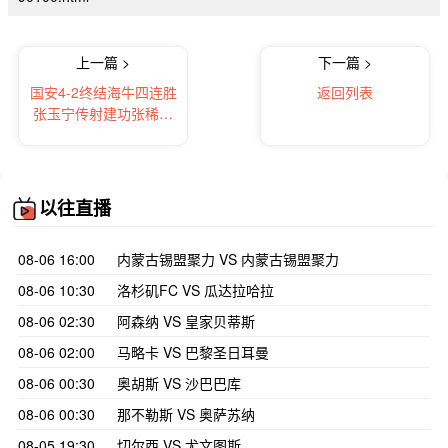
上一篇 >
下一篇 >
国安4-2终结海牛四连胜
返回列表
张玉宁传射建功张稀哲
点射茹子楠首球
以往直播
08-06 16:00
内蒙古锡盟聚力 VS 内蒙古锡盟聚力
08-06 10:30
洛杉矶FC VS 瓜达拉哈拉
08-06 02:30
阿森纳 VS 皇家贝蒂斯
08-06 02:00
马略卡 VS 巴黎圣日耳曼
08-06 00:30
奥胡斯 VS 沙巴巴库
08-06 00:30
那不勒斯 VS 奥萨苏纳
08-05 19:30
切尔西 VS 尤文图斯