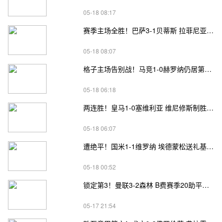
05-18 08:17
赛季主场全胜！巴萨3-1贝蒂斯 拉菲尼亚双响坎塞洛破门伊斯科点射
05-18 08:07
格子主场告别战！马竞1-0赫罗纳仍居第四 格子助攻卢克曼制胜球
05-18 06:18
两连胜！皇马1-0塞维利亚 维尼修斯制胜马斯坦托诺中柱姆总失良机
05-18 06:07
遭绝平！国米1-1维罗纳 埃德蒙松送礼基隆·鲍伊绝平劳塔罗失良机
05-18 00:52
锁定第3！曼联3-2森林 B费赛季20助平英超纪录 卡塞米罗主场告别
05-17 21:54