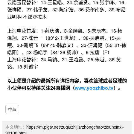
云南玉昆替补：14-王星皓、24-余鉴贤、15-张宇峰、16-
张祥硕、27-韩子龙、32-陈宇浩、36-费尔南多、39-布尼
亚明·阿不都沙拉木
上海申花首发：1-薛庆浩、3-金顺凯、5-朱辰杰、16-杨
泽翔、27-陈晋一（83' 2-王世龙）、38-吴启鹏、15-吴
曦、30-谢鹏飞（69' 45-韩嘉文）、33-汪海健（55' 21-徐
皓阳）、43-杨皓宇（84' 26-杨帅）、9-拉唐（F）
上海申花替补：24-马镇、31-王晗懿、25-朱越、36-黄
铭、18-刘诚宇
以上便是介绍的最新所有详细内容，喜欢篮球或者足球的
小伙伴可以持续关注24直播网（
www.yoozhibo.tv
）。
中超
本文地址：
https://m.pigtv.net/zuqiuzhijia/zhongchao/zixunxinxi-
90100.html