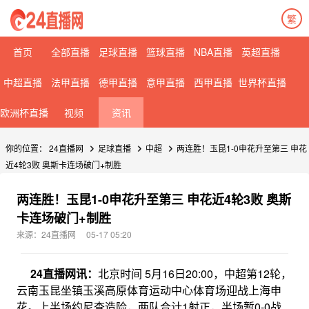
繁
首页
全部直播
足球直播
篮球直播
NBA直播
英超直播
中超直播
法甲直播
德甲直播
意甲直播
西甲直播
世界杯直播
欧洲杯直播
视频
资讯
你的位置：
24直播网
足球直播
中超
两连胜！玉昆1-0申花升至第三 申花
近4轮3败 奥斯卡连场破门+制胜
两连胜！玉昆1-0申花升至第三 申花近4轮3败 奥斯
卡连场破门+制胜
来源：24直播网
05-17 05:20
24直播网讯：
北京时间 5月16日20:00，中超第12轮，
云南玉昆坐镇玉溪高原体育运动中心体育场迎战上海申
花。上半场约尼查造险，两队合计1射正，半场暂0-0战