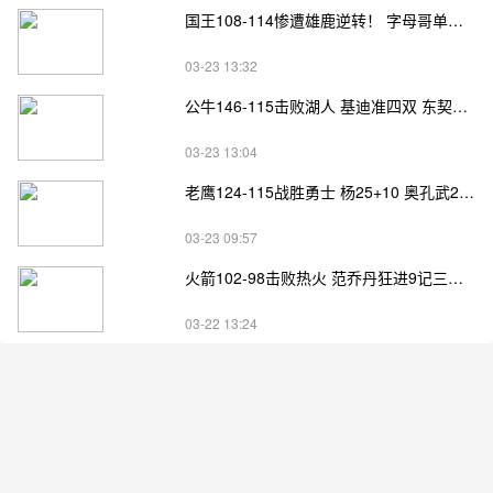
国王108-114惨遭雄鹿逆转！ 字母哥单节22+8扭转局势
03-23 13:32
公牛146-115击败湖人 基迪准四双 东契奇34+8+6 詹姆斯复出
03-23 13:04
老鹰124-115战胜勇士 杨25+10 奥孔武22+12 巴特勒14罚25分
03-23 09:57
火箭102-98击败热火 范乔丹狂进9记三分 阿门18+9+7断
03-22 13:24