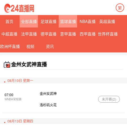
繁
首页
全部直播
足球直播
篮球直播
NBA直播
英超直播
中超直播
法甲直播
德甲直播
意甲直播
西甲直播
世界杯直播
欧洲杯直播
视频
资讯
金州女武神直播
08月10日 星期一
金州女武神
07:00
未开赛(
2
)
WNBA常规赛
洛杉矶火花
08月13日 星期四