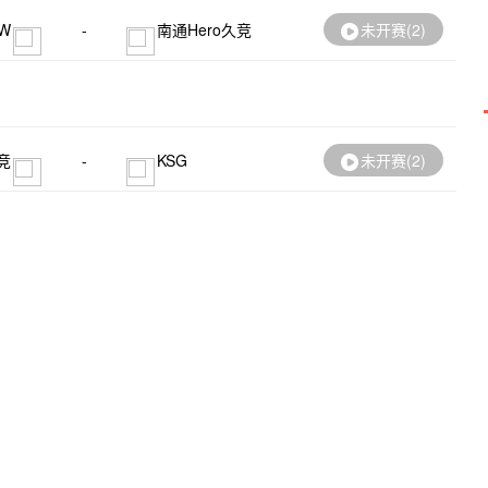
W
-
南通Hero久竞
未开赛(
2
)
竞
-
KSG
未开赛(
2
)