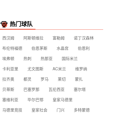
热门球队
西汉姆
阿斯顿维拉
富勒姆
诺丁汉森林
布伦特福德
伯恩茅斯
水晶宫
伯恩利
埃弗顿
热刺
热那亚
国际米兰
卡利亚里
尤文图斯
AC米兰
维罗纳
拉齐奥
都灵
罗马
莱切
蒙扎
贝蒂斯
巴塞罗那
瓦伦西亚
塞尔塔
塞维利亚
毕尔巴鄂
皇家马德里
马德里竞技
皇家社会
门兴
多特蒙德