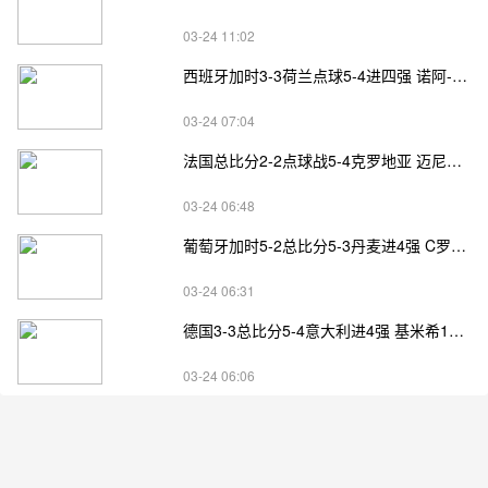
03-24 11:02
西班牙加时3-3荷兰点球5-4进四强 诺阿-朗&马伦失点
03-24 07:04
法国总比分2-2点球战5-4克罗地亚 迈尼昂两扑点
03-24 06:48
葡萄牙加时5-2总比分5-3丹麦进4强 C罗失点+补射破门
03-24 06:31
德国3-3总比分5-4意大利进4强 基米希1射2传小基恩双响
03-24 06:06