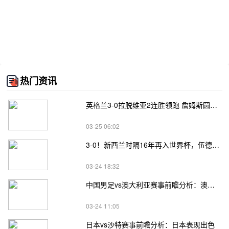
热门资讯
英格兰3-0拉脱维亚2连胜领跑 詹姆斯圆月弯刀凯恩埃泽建功
03-25 06:02
3-0！新西兰时隔16年再入世界杯，伍德将二度征战
03-24 18:32
中国男足vs澳大利亚赛事前瞻分析：澳大利亚进攻不俗
03-24 11:05
日本vs沙特赛事前瞻分析：日本表现出色