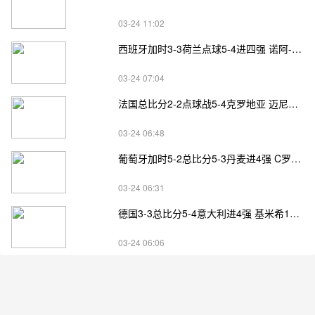
03-24 11:02
西班牙加时3-3荷兰点球5-4进四强 诺阿-朗&马伦失点
03-24 07:04
法国总比分2-2点球战5-4克罗地亚 迈尼昂两扑点
03-24 06:48
葡萄牙加时5-2总比分5-3丹麦进4强 C罗失点+补射破门
03-24 06:31
德国3-3总比分5-4意大利进4强 基米希1射2传小基恩双响
03-24 06:06