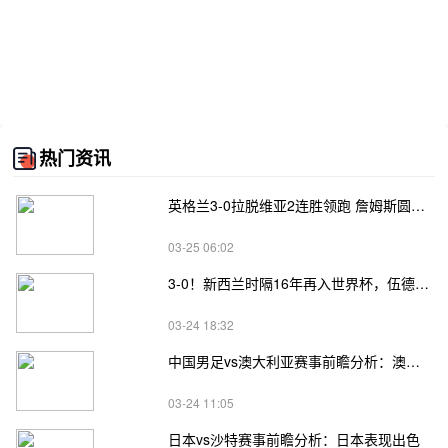
热门资讯
英格兰3-0拉脱维亚2连胜领跑 詹姆斯圆月弯刀凯恩埃泽建功
03-25 06:02
3-0！新西兰时隔16年再入世界杯，伍德将二度征战
03-24 18:32
中国男足vs澳大利亚赛事前瞻分析：澳大利亚进攻不俗
03-24 11:05
日本vs沙特赛事前瞻分析：日本表现出色