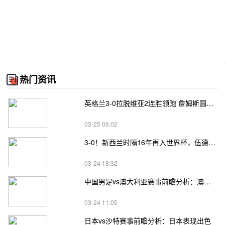
热门资讯
英格兰3-0拉脱维亚2连胜领跑 詹姆斯圆月弯刀凯恩埃泽建功
03-25 06:02
3-0！新西兰时隔16年再入世界杯，伍德将二度征战
03-24 18:32
中国男足vs澳大利亚赛事前瞻分析：澳大利亚进攻不俗
03-24 11:05
日本vs沙特赛事前瞻分析：日本表现出色