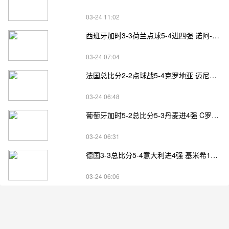
03-24 11:02
西班牙加时3-3荷兰点球5-4进四强 诺阿-朗&马伦失点
03-24 07:04
法国总比分2-2点球战5-4克罗地亚 迈尼昂两扑点
03-24 06:48
葡萄牙加时5-2总比分5-3丹麦进4强 C罗失点+补射破门
03-24 06:31
德国3-3总比分5-4意大利进4强 基米希1射2传小基恩双响
03-24 06:06