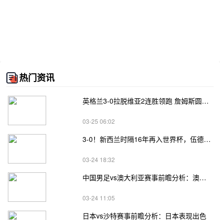
热门资讯
英格兰3-0拉脱维亚2连胜领跑 詹姆斯圆月弯刀凯恩埃泽建功
03-25 06:02
3-0！新西兰时隔16年再入世界杯，伍德将二度征战
03-24 18:32
中国男足vs澳大利亚赛事前瞻分析：澳大利亚进攻不俗
03-24 11:05
日本vs沙特赛事前瞻分析：日本表现出色