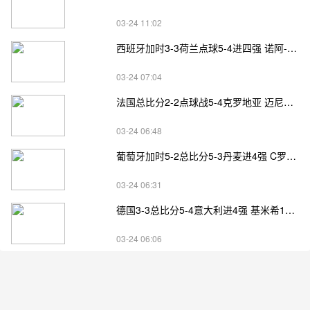
03-24 11:02
西班牙加时3-3荷兰点球5-4进四强 诺阿-朗&马伦失点
03-24 07:04
法国总比分2-2点球战5-4克罗地亚 迈尼昂两扑点
03-24 06:48
葡萄牙加时5-2总比分5-3丹麦进4强 C罗失点+补射破门
03-24 06:31
德国3-3总比分5-4意大利进4强 基米希1射2传小基恩双响
03-24 06:06