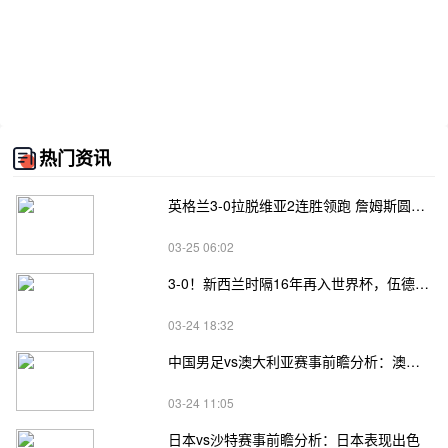
热门资讯
英格兰3-0拉脱维亚2连胜领跑 詹姆斯圆月弯刀凯恩埃泽建功
03-25 06:02
3-0！新西兰时隔16年再入世界杯，伍德将二度征战
03-24 18:32
中国男足vs澳大利亚赛事前瞻分析：澳大利亚进攻不俗
03-24 11:05
日本vs沙特赛事前瞻分析：日本表现出色