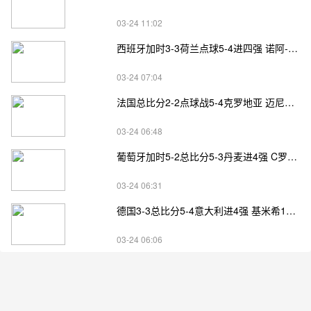
03-24 11:02
西班牙加时3-3荷兰点球5-4进四强 诺阿-朗&马伦失点
03-24 07:04
法国总比分2-2点球战5-4克罗地亚 迈尼昂两扑点
03-24 06:48
葡萄牙加时5-2总比分5-3丹麦进4强 C罗失点+补射破门
03-24 06:31
德国3-3总比分5-4意大利进4强 基米希1射2传小基恩双响
03-24 06:06