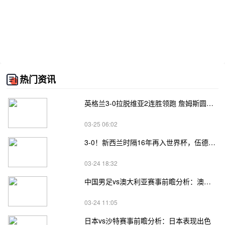
热门资讯
英格兰3-0拉脱维亚2连胜领跑 詹姆斯圆月弯刀凯恩埃泽建功
03-25 06:02
3-0！新西兰时隔16年再入世界杯，伍德将二度征战
03-24 18:32
中国男足vs澳大利亚赛事前瞻分析：澳大利亚进攻不俗
03-24 11:05
日本vs沙特赛事前瞻分析：日本表现出色