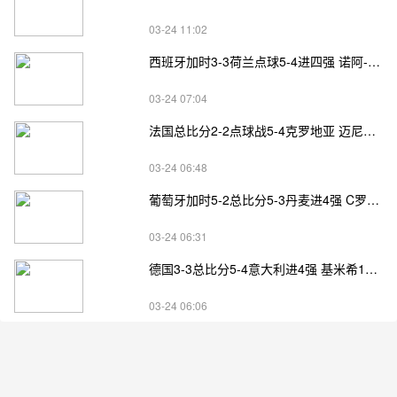
03-24 11:02
西班牙加时3-3荷兰点球5-4进四强 诺阿-朗&马伦失点
03-24 07:04
法国总比分2-2点球战5-4克罗地亚 迈尼昂两扑点
03-24 06:48
葡萄牙加时5-2总比分5-3丹麦进4强 C罗失点+补射破门
03-24 06:31
德国3-3总比分5-4意大利进4强 基米希1射2传小基恩双响
03-24 06:06