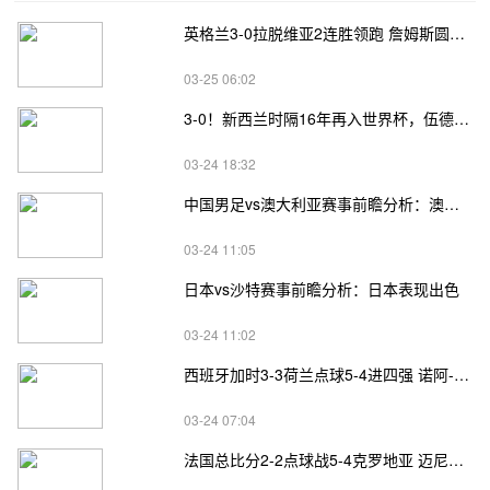
英格兰3-0拉脱维亚2连胜领跑 詹姆斯圆月弯刀凯恩埃泽建功
03-25 06:02
3-0！新西兰时隔16年再入世界杯，伍德将二度征战
03-24 18:32
中国男足vs澳大利亚赛事前瞻分析：澳大利亚进攻不俗
03-24 11:05
日本vs沙特赛事前瞻分析：日本表现出色
03-24 11:02
西班牙加时3-3荷兰点球5-4进四强 诺阿-朗&马伦失点
03-24 07:04
法国总比分2-2点球战5-4克罗地亚 迈尼昂两扑点