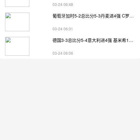
03-24 06:48
葡萄牙加时5-2总比分5-3丹麦进4强 C罗失点+补射破门
03-24 06:31
德国3-3总比分5-4意大利进4强 基米希1射2传小基恩双响
03-24 06:06