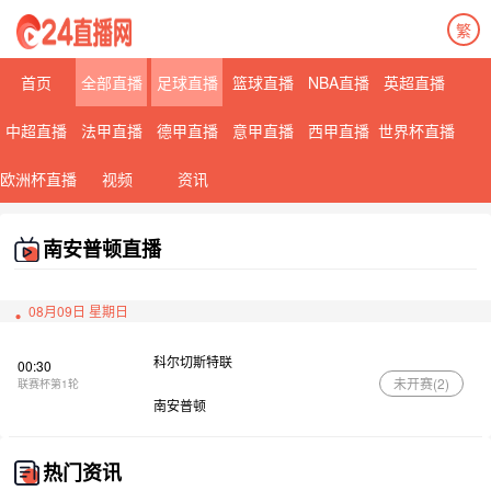
繁
首页
全部直播
足球直播
篮球直播
NBA直播
英超直播
中超直播
法甲直播
德甲直播
意甲直播
西甲直播
世界杯直播
欧洲杯直播
视频
资讯
南安普顿直播
08月09日 星期日
科尔切斯特联
00:30
未开赛(
2
)
联赛杯第1轮
南安普顿
热门资讯