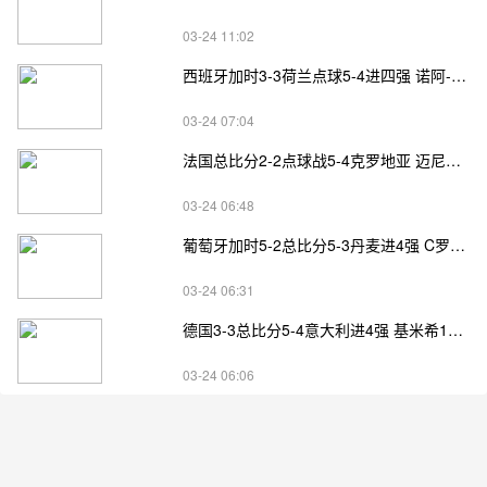
03-24 11:02
西班牙加时3-3荷兰点球5-4进四强 诺阿-朗&马伦失点
03-24 07:04
法国总比分2-2点球战5-4克罗地亚 迈尼昂两扑点
03-24 06:48
葡萄牙加时5-2总比分5-3丹麦进4强 C罗失点+补射破门
03-24 06:31
德国3-3总比分5-4意大利进4强 基米希1射2传小基恩双响
03-24 06:06