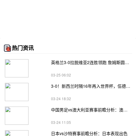
热门资讯
英格兰3-0拉脱维亚2连胜领跑 詹姆斯圆月弯刀凯恩埃泽建功
03-25 06:02
3-0！新西兰时隔16年再入世界杯，伍德将二度征战
03-24 18:32
中国男足vs澳大利亚赛事前瞻分析：澳大利亚进攻不俗
03-24 11:05
日本vs沙特赛事前瞻分析：日本表现出色