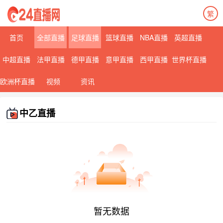
繁
首页
全部直播
足球直播
篮球直播
NBA直播
英超直播
中超直播
法甲直播
德甲直播
意甲直播
西甲直播
世界杯直播
欧洲杯直播
视频
资讯
中乙直播
暂无数据