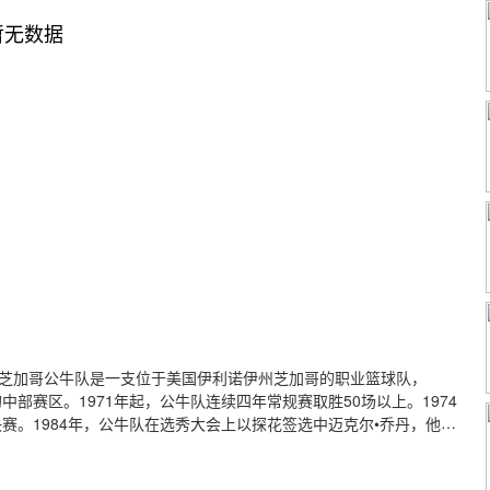
暂无数据
 Bulls），芝加哥公牛队是一支位于美国伊利诺伊州芝加哥的职业篮球队，
的中部赛区。1971年起，公牛队连续四年常规赛取胜50场以上。1974
决赛。1984年，公牛队在选秀大会上以探花签选中迈克尔•乔丹，他带
获得两次三连冠，成为除波士顿凯尔特人、洛杉矶湖人外夺冠次数最多的NBA