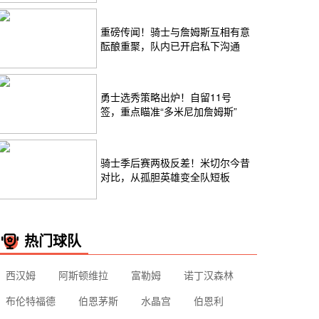
重磅传闻！骑士与詹姆斯互相有意
酝酿重聚，队内已开启私下沟通
勇士选秀策略出炉！自留11号
签，重点瞄准“多米尼加詹姆斯”
骑士季后赛两极反差！米切尔今昔
对比，从孤胆英雄变全队短板
热门球队
西汉姆
阿斯顿维拉
富勒姆
诺丁汉森林
布伦特福德
伯恩茅斯
水晶宫
伯恩利