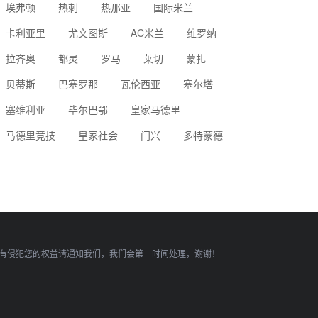
埃弗顿
热刺
热那亚
国际米兰
卡利亚里
尤文图斯
AC米兰
维罗纳
拉齐奥
都灵
罗马
莱切
蒙扎
贝蒂斯
巴塞罗那
瓦伦西亚
塞尔塔
塞维利亚
毕尔巴鄂
皇家马德里
马德里竞技
皇家社会
门兴
多特蒙德
有侵犯您的权益请通知我们，我们会第一时间处理，谢谢！
顶部