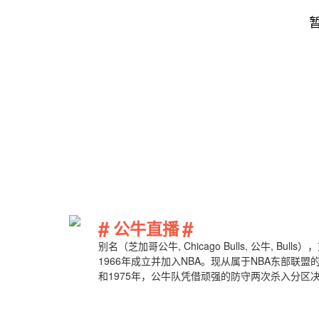
#
#
公牛直播
别名（芝加哥公牛, Chicago Bulls, 公牛,
1966年成立并加入NBA。现从属于NBA东部联盟
和1975年，公牛队凭借顽强的防守两次杀入分区
领公牛队在1991-1993年和1996-1998年
球队...