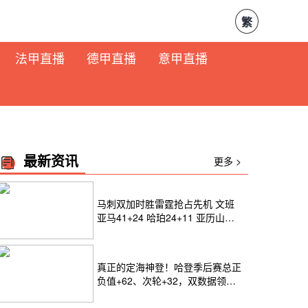
繁
法甲直播
德甲直播
意甲直播
最新资讯
更多 >
马刺双加时胜雷霆抢占先机 文班
亚马41+24 哈珀24+11 亚历山大
24+12
真正的定海神登！哈登季后赛总正
负值+62、次轮+32，双数据领跑
骑士全队