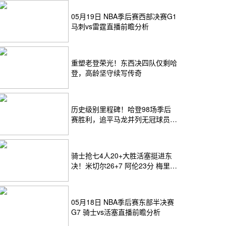
05月19日 NBA季后赛西部决赛G1
马刺vs雷霆直播前瞻分析
重塑老登荣光！东西决四队仅剩哈
登，高龄坚守续写传奇
历史级别里程碑！哈登98场季后
赛胜利，追平马龙并列无冠球员历
史第一
骑士抢七4人20+大胜活塞挺进东
决！米切尔26+7 阿伦23分 梅里尔
23分 詹金斯17分
05月18日 NBA季后赛东部半决赛
G7 骑士vs活塞直播前瞻分析