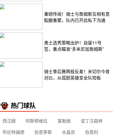
重磅传闻！骑士与詹姆斯互相有意
酝酿重聚，队内已开启私下沟通
勇士选秀策略出炉！自留11号
签，重点瞄准“多米尼加詹姆斯”
骑士季后赛两极反差！米切尔今昔
对比，从孤胆英雄变全队短板
热门球队
西汉姆
阿斯顿维拉
富勒姆
诺丁汉森林
布伦特福德
伯恩茅斯
水晶宫
伯恩利