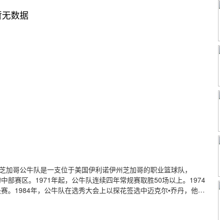
暂无数据
 Bulls），芝加哥公牛队是一支位于美国伊利诺伊州芝加哥的职业篮球队，
的中部赛区。1971年起，公牛队连续四年常规赛取胜50场以上。1974
决赛。1984年，公牛队在选秀大会上以探花签选中迈克尔•乔丹，他带
获得两次三连冠，成为除波士顿凯尔特人、洛杉矶湖人外夺冠次数最多的NBA