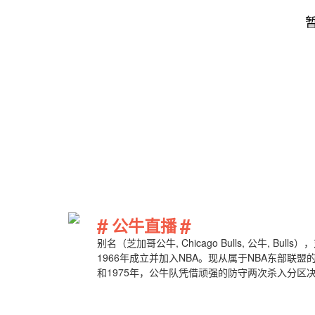
#
#
公牛直播
别名（芝加哥公牛, Chicago Bulls, 公牛,
1966年成立并加入NBA。现从属于NBA东部联盟
和1975年，公牛队凭借顽强的防守两次杀入分区
领公牛队在1991-1993年和1996-1998年
球队...