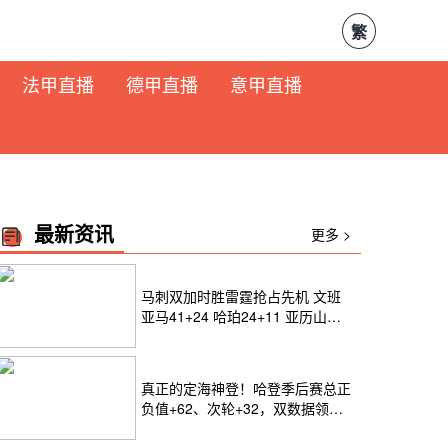
繁
法甲直播
德甲直播
意甲直播
最新资讯
更多 >
马刺双加时胜雷霆抢占先机 文班
亚马41+24 哈珀24+11 亚历山大
24+12
真正的定海神登！哈登季后赛总正
负值+62、次轮+32，双数据领跑
骑士全队