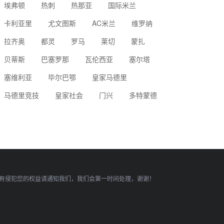
埃弗顿
热刺
热那亚
国际米兰
卡利亚里
尤文图斯
AC米兰
维罗纳
拉齐奥
都灵
罗马
莱切
蒙扎
贝蒂斯
巴塞罗那
瓦伦西亚
塞尔塔
塞维利亚
毕尔巴鄂
皇家马德里
马德里竞技
皇家社会
门兴
多特蒙德
有侵犯您的权益请通知我们，我们会第一时间处理，谢谢！
顶部