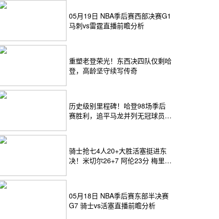
05月19日 NBA季后赛西部决赛G1
马刺vs雷霆直播前瞻分析
重塑老登荣光！东西决四队仅剩哈
登，高龄坚守续写传奇
历史级别里程碑！哈登98场季后
赛胜利，追平马龙并列无冠球员历
史第一
骑士抢七4人20+大胜活塞挺进东
决！米切尔26+7 阿伦23分 梅里尔
23分 詹金斯17分
05月18日 NBA季后赛东部半决赛
G7 骑士vs活塞直播前瞻分析