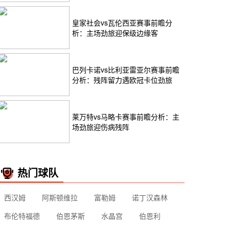
皇家社会vs瓦伦西亚赛事前瞻分
析：主场劲旅迎保级边缘客
巴列卡诺vs比利亚雷亚尔赛事前瞻
分析：残阵留力遇欧冠卡位劲旅
莱万特vs马略卡赛事前瞻分析：主
场劲旅迎伤病残阵
热门球队
西汉姆
阿斯顿维拉
富勒姆
诺丁汉森林
布伦特福德
伯恩茅斯
水晶宫
伯恩利