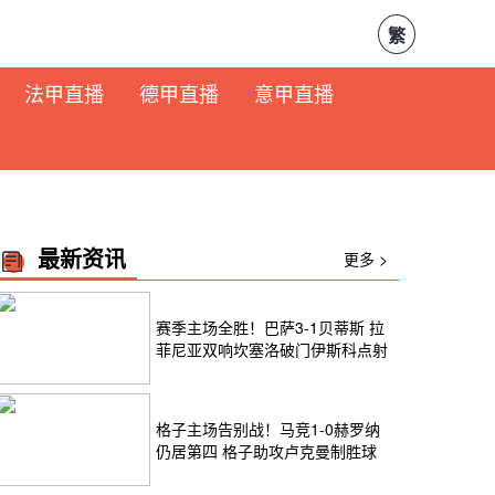
繁
法甲直播
德甲直播
意甲直播
最新资讯
更多 >
赛季主场全胜！巴萨3-1贝蒂斯 拉
菲尼亚双响坎塞洛破门伊斯科点射
格子主场告别战！马竞1-0赫罗纳
仍居第四 格子助攻卢克曼制胜球