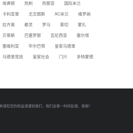
埃弗顿
热刺
热那亚
国际米兰
卡利亚里
尤文图斯
AC米兰
维罗纳
拉齐奥
都灵
罗马
莱切
蒙扎
贝蒂斯
巴塞罗那
瓦伦西亚
塞尔塔
塞维利亚
毕尔巴鄂
皇家马德里
马德里竞技
皇家社会
门兴
多特蒙德
有侵犯您的权益请通知我们，我们会第一时间处理，谢谢！
顶部