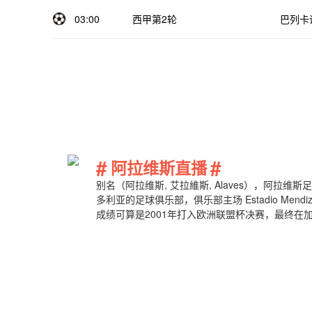
03:00
西甲第2轮
巴列卡
#
#
阿拉维斯直播
别名（阿拉维斯, 艾拉維斯, Alaves），阿拉
多利亚的足球俱乐部，俱乐部主场 Estadio Men
成绩可算是2001年打入欧洲联盟杯决赛，最终在加
赛晋级，距离上次他们在西甲联赛已经过10年之
20/21赛季阿拉维斯名单