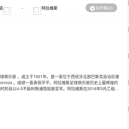
诺
-
阿拉维斯
未开赛(
2
)
维斯足球俱乐部 ，成立于1921年，是一家位于西班牙北部巴斯克自治区维
dizorroza 。成绩一直表现平平，阿拉维斯足球俱乐部历史上最辉煌的
时阶段以4-5不敌利物浦而屈居亚军。阿拉维斯在2016年5月乙级联
久。