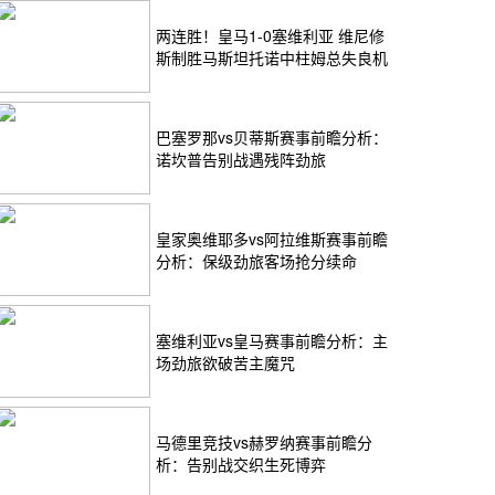
两连胜！皇马1-0塞维利亚 维尼修
斯制胜马斯坦托诺中柱姆总失良机
巴塞罗那vs贝蒂斯赛事前瞻分析：
诺坎普告别战遇残阵劲旅
皇家奥维耶多vs阿拉维斯赛事前瞻
分析：保级劲旅客场抢分续命
塞维利亚vs皇马赛事前瞻分析：主
场劲旅欲破苦主魔咒
马德里竞技vs赫罗纳赛事前瞻分
析：告别战交织生死博弈