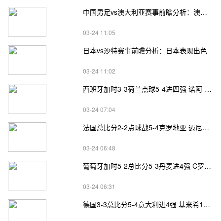
中国男足vs澳大利亚赛事前瞻分析：澳大利亚进攻不俗
03-24 11:05
日本vs沙特赛事前瞻分析：日本表现出色
03-24 11:02
西班牙加时3-3荷兰点球5-4进四强 诺阿-朗&马伦失点
03-24 07:04
法国总比分2-2点球战5-4克罗地亚 迈尼昂两扑点
03-24 06:48
葡萄牙加时5-2总比分5-3丹麦进4强 C罗失点+补射破门
03-24 06:31
德国3-3总比分5-4意大利进4强 基米希1射2传小基恩双响