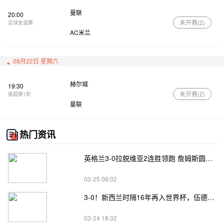
曼联
20:00
未开赛(
2
)
足球友谊赛
AC米兰
08月22日 星期六
赫尔城
19:30
未开赛(
2
)
英超第1轮
曼联
热门资讯
英格兰3-0拉脱维亚2连胜领跑 詹姆斯圆月弯刀凯恩埃泽建功
03-25 06:02
3-0！新西兰时隔16年再入世界杯，伍德将二度征战
03-24 18:32