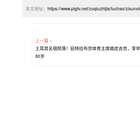
本文地址：
https://www.pigtv.net/zuqiuzhijia/tuchao/zixunx
上一篇 >
土耳其名宿陨落！前特拉布宗体育主席癌症去世，享
80岁