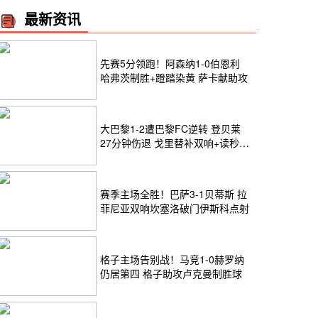
最新资讯
先赛5分领跑！阿森纳1-0伯恩利
哈弗茨制胜+蹬踏染黄 萨卡献助攻
大巴黎1-2遭巴黎FC逆转 登贝莱
27分钟伤退 戈里替补双响+读秒绝
杀
赛季主场全胜！巴萨3-1贝蒂斯 拉
菲尼亚双响坎塞洛破门伊斯科点射
格子主场告别战！马竞1-0赫罗纳
仍居第四 格子助攻卢克曼制胜球