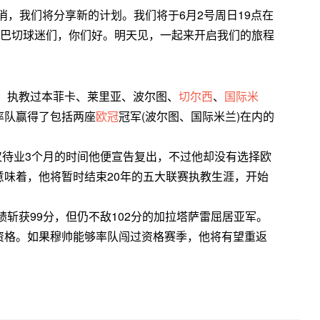
，我们将分享新的计划。我们将于6月2号周日19点在
内巴切球迷们，你们好。明天见，一起来开启我们的旅程
，执教过本菲卡、莱里亚、波尔图、
切尔西
、
国际米
率队赢得了包括两座
欧冠
冠军(波尔图、国际米兰)在内的
仅待业3个月的时间他便宣告复出，不过他却没有选择欧
味着，他将暂时结束20年的五大联赛执教生涯，开始
斩获99分，但仍不敌102分的加拉塔萨雷屈居亚军。
资格。如果穆帅能够率队闯过资格赛季，他将有望重返