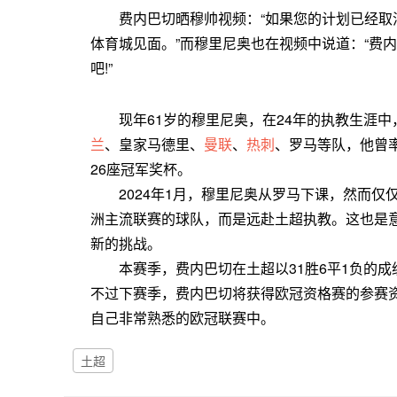
费内巴切晒穆帅视频：“如果您的计划已经取消
体育城见面。”而穆里尼奥也在视频中说道：“费
吧!”
现年61岁的穆里尼奥，在24年的执教生涯中
兰
、皇家马德里、
曼联
、
热刺
、罗马等队，他曾
26座冠军奖杯。
2024年1月，穆里尼奥从罗马下课，然而仅
洲主流联赛的球队，而是远赴土超执教。这也是意
新的挑战。
本赛季，费内巴切在土超以31胜6平1负的成绩
不过下赛季，费内巴切将获得欧冠资格赛的参赛
自己非常熟悉的欧冠联赛中。
土超