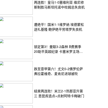
两连胜！皇马1-0塞维利亚 维尼修
斯制胜马斯坦托诺中柱姆总失良机
遭绝平！国米1-1维罗纳 埃德蒙松
送礼基隆·鲍伊绝平劳塔罗失良机
锁定第3！曼联3-2森林 B费赛季
20助平英超纪录 卡塞米罗主场告
别
跌至意甲第六！尤文0-2佛罗伦萨
弗拉霍维奇、麦肯尼进球被吹
结束两连败！米兰2-1热那亚升第
三 恩昆库造点+点射阿特卡梅破门