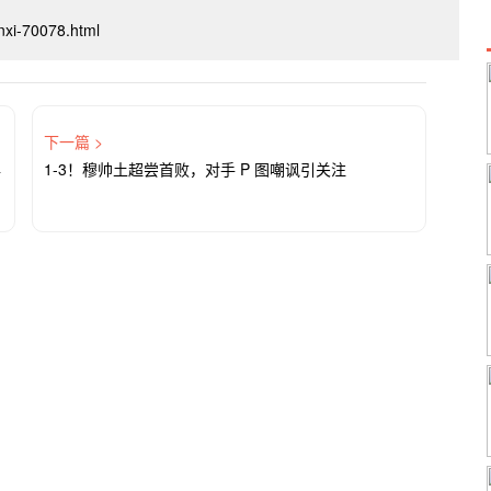
inxi-70078.html
下一篇 >
年
1-3！穆帅土超尝首败，对手 P 图嘲讽引关注