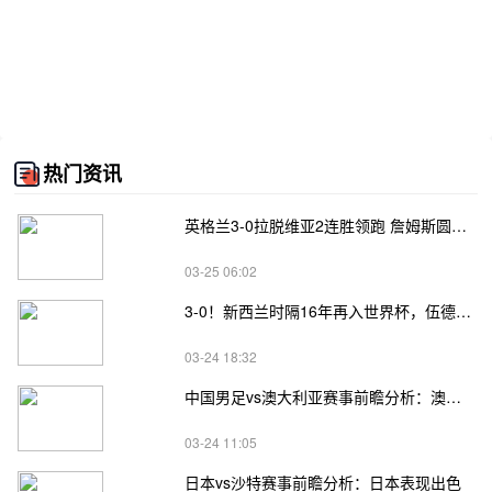
热门资讯
英格兰3-0拉脱维亚2连胜领跑 詹姆斯圆月弯刀凯恩埃泽建功
03-25 06:02
3-0！新西兰时隔16年再入世界杯，伍德将二度征战
03-24 18:32
中国男足vs澳大利亚赛事前瞻分析：澳大利亚进攻不俗
03-24 11:05
日本vs沙特赛事前瞻分析：日本表现出色