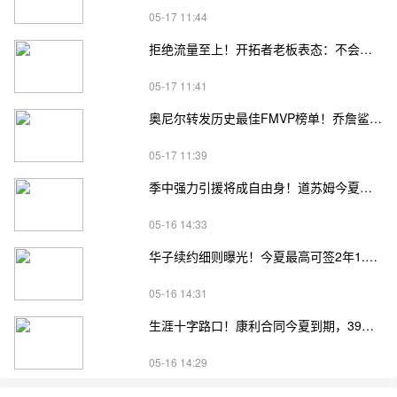
05-17 11:44
拒绝流量至上！开拓者老板表态：不会为收视率强行安排杨瀚森登场
05-17 11:41
奥尼尔转发历史最佳FMVP榜单！乔詹鲨邓四大巨星强势上榜
05-17 11:39
季中强力引援将成自由身！道苏姆今夏可签3年5240万续约合同
05-16 14:33
华子续约细则曝光！今夏最高可签2年1.216亿，冲最佳阵解锁4年3亿顶薪
05-16 14:31
生涯十字路口！康利合同今夏到期，39岁老将面临退役或再战抉择
05-16 14:29