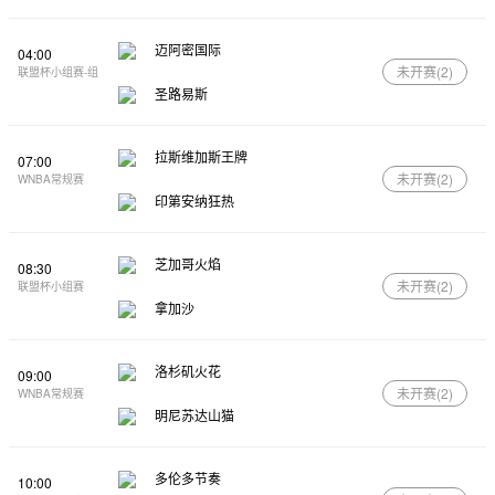
迈阿密国际
04:00
未开赛(
2
)
联盟杯小组赛-组
圣路易斯
拉斯维加斯王牌
07:00
未开赛(
2
)
WNBA常规赛
印第安纳狂热
芝加哥火焰
08:30
未开赛(
2
)
联盟杯小组赛
拿加沙
洛杉矶火花
09:00
未开赛(
2
)
WNBA常规赛
明尼苏达山猫
多伦多节奏
10:00