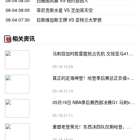
08-04 08:00
西雅图风暴 VS 纽约自由人
08-04 08:00
菲尼克斯水星 VS 芝加哥天空
08-04 07:30
拉斯维加斯王牌 VS 亚特兰大梦想
相关资讯
马刺双加时胜雷霆抢占先机 文班亚马41+24 哈珀24+11 亚历山大24+12
05-19 12:29
真正的定海神登！哈登季后赛总正负值+62、次轮+32，双数据领跑骑士全队
05-18 21:14
05月19日 NBA季后赛西部决赛G1 马刺vs雷霆直播前瞻分析
05-18 21:11
重塑老登荣光！东西决四队仅剩哈登，高龄坚守续写传奇
05-18 16:22