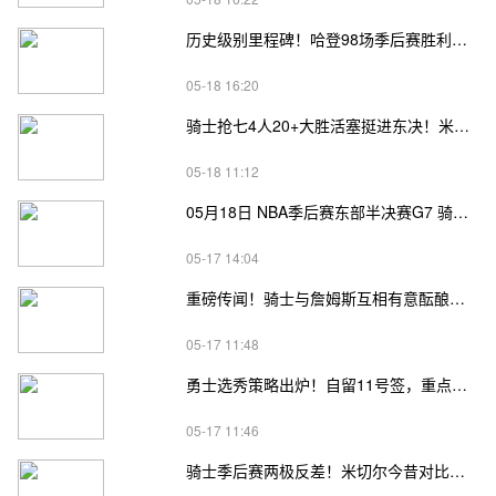
历史级别里程碑！哈登98场季后赛胜利，追平马龙并列无冠球员历史第一
05-18 16:20
骑士抢七4人20+大胜活塞挺进东决！米切尔26+7 阿伦23分 梅里尔23分 詹金斯17分
05-18 11:12
05月18日 NBA季后赛东部半决赛G7 骑士vs活塞直播前瞻分析
05-17 14:04
重磅传闻！骑士与詹姆斯互相有意酝酿重聚，队内已开启私下沟通
05-17 11:48
勇士选秀策略出炉！自留11号签，重点瞄准“多米尼加詹姆斯”
05-17 11:46
骑士季后赛两极反差！米切尔今昔对比，从孤胆英雄变全队短板