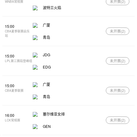
未开赛(
2
)
WNBA常规赛
波特兰火焰
广厦
15:00
未开赛(
2
)
CBA夏季联赛启东
站
青岛
JDG
15:00
未开赛(
2
)
LPL第三赛段登峰组
EDG
广厦
15:00
未开赛(
2
)
CBA夏季联赛
青岛
塞尔维亚女排
16:00
未开赛(
2
)
LCK常规赛
GEN