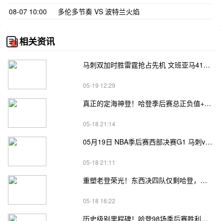
08-07 10:00
多伦多节奏 VS 波特兰火焰
相关资讯
马刺双加时胜雷霆抢占先机 文班亚马41+24 哈珀24+11 亚历山大24+12
05-19 12:29
真正的定海神登！哈登季后赛总正负值+62、次轮+32，双数据领跑骑士全队
05-18 21:14
05月19日 NBA季后赛西部决赛G1 马刺vs雷霆直播前瞻分析
05-18 21:11
重塑老登荣光！东西决四队仅剩哈登，高龄坚守续写传奇
05-18 16:22
历史级别里程碑！哈登98场季后赛胜利，追平马龙并列无冠球员历史第一