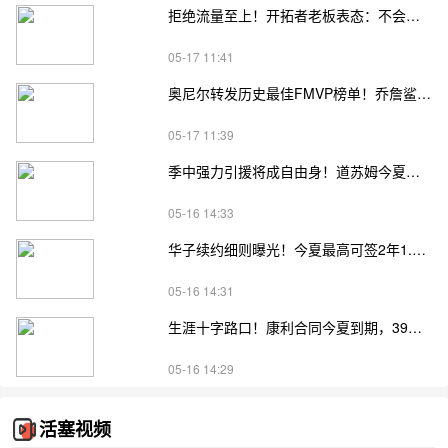
拒绝流量至上！开拓者老板表态：不会为收视率强行安排杨瀚森登场
05-17 11:41
奥尼尔转发历史最佳FMVP榜单！乔詹鲨邓四大巨星强势上榜
05-17 11:39
季中强力引援将成自由身！道苏姆今夏可签3年5240万续约合同
05-16 14:33
华子续约细则曝光！今夏最高可签2年1.216亿，冲最佳阵解锁4年3亿顶薪
05-16 14:31
生涯十字路口！康利合同今夏到期，39岁老将面临退役或再战抉择
05-16 14:29
活塞视频