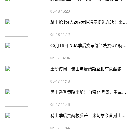
05-18 16:20
骑士抢七4人20+大胜活塞挺进东决！米切尔26+7 阿伦23分 梅里尔23分 詹金斯17分
05-18 11:12
05月18日 NBA季后赛东部半决赛G7 骑士vs活塞直播前瞻分析
05-17 14:04
重磅传闻！骑士与詹姆斯互相有意酝酿重聚，队内已开启私下沟通
05-17 11:48
勇士选秀策略出炉！自留11号签，重点瞄准“多米尼加詹姆斯”
05-17 11:46
骑士季后赛两极反差！米切尔今昔对比，从孤胆英雄变全队短板
05-17 11:44