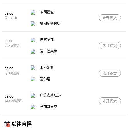
埃因霍温
02:00
未开赛(
2
)
荷甲第1轮
福图纳锡塔德
巴塞罗那
03:00
未开赛(
2
)
足球友谊赛
诺丁汉森林
那不勒斯
03:00
未开赛(
2
)
足球友谊赛
塞尔塔
印第安纳狂热
03:00
未开赛(
2
)
WNBA常规赛
芝加哥天空
以往直播