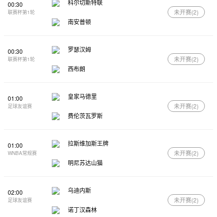
科尔切斯特联
00:30
未开赛(
2
)
联赛杯第1轮
南安普顿
罗瑟汉姆
00:30
未开赛(
2
)
联赛杯第1轮
西布朗
皇家马德里
01:00
未开赛(
2
)
足球友谊赛
费伦茨瓦罗斯
拉斯维加斯王牌
01:00
未开赛(
2
)
WNBA常规赛
明尼苏达山猫
乌迪内斯
02:00
未开赛(
2
)
足球友谊赛
诺丁汉森林