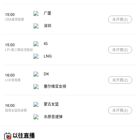
广厦
15:00
未开赛(
2
)
CBA夏季联赛
深圳
IG
15:00
未开赛(
2
)
LPL第三赛段涅槃组
LNG
DK
16:00
未开赛(
2
)
LCK常规赛
塞尔维亚女排
蒙古女篮
16:00
未开赛(
2
)
国青女篮热身赛
水原音速弹
以往直播