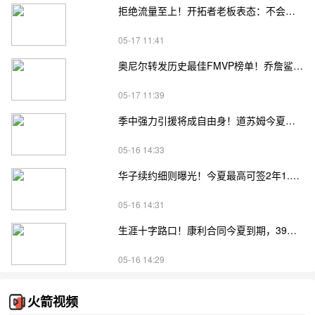
拒绝流量至上！开拓者老板表态：不会为收视率强行安排杨瀚森登场
05-17 11:41
奥尼尔转发历史最佳FMVP榜单！乔詹鲨邓四大巨星强势上榜
05-17 11:39
季中强力引援将成自由身！道苏姆今夏可签3年5240万续约合同
05-16 14:33
华子续约细则曝光！今夏最高可签2年1.216亿，冲最佳阵解锁4年3亿顶薪
05-16 14:31
生涯十字路口！康利合同今夏到期，39岁老将面临退役或再战抉择
05-16 14:29
火箭视频