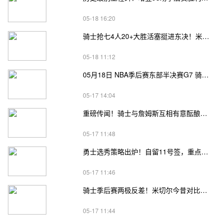
05-18 16:20
骑士抢七4人20+大胜活塞挺进东决！米切尔26+7 阿伦23分 梅里尔23分 詹金斯17分
05-18 11:12
05月18日 NBA季后赛东部半决赛G7 骑士vs活塞直播前瞻分析
05-17 14:04
重磅传闻！骑士与詹姆斯互相有意酝酿重聚，队内已开启私下沟通
05-17 11:48
勇士选秀策略出炉！自留11号签，重点瞄准“多米尼加詹姆斯”
05-17 11:46
骑士季后赛两极反差！米切尔今昔对比，从孤胆英雄变全队短板
05-17 11:44