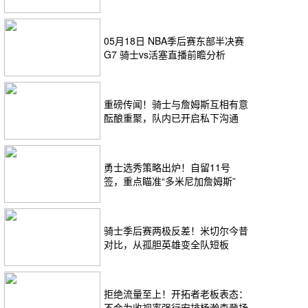
23分 詹金斯17分
05月18日 NBA季后赛东部半决赛
G7 骑士vs活塞直播前瞻分析
重磅传闻！骑士与詹姆斯互相有意
酝酿重聚，队内已开启私下沟通
勇士选秀策略出炉！自留11号
签，重点瞄准“多米尼加詹姆斯”
骑士季后赛两极反差！米切尔今昔
对比，从孤胆英雄变全队短板
拒绝流量至上！开拓者老板表态：
不会为收视率强行安排杨瀚森登场