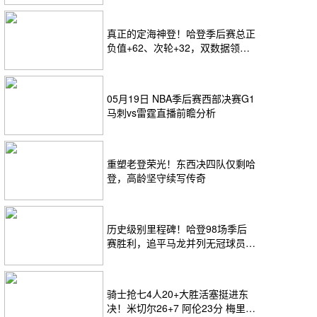
真正的定海神登！哈登季后赛总正
负值+62、次轮+32，双数据领跑
骑士全队
05月19日 NBA季后赛西部决赛G1
马刺vs雷霆直播前瞻分析
重塑老登荣光！东西决四队仅剩哈
登，高龄坚守续写传奇
历史级别里程碑！哈登98场季后
赛胜利，追平马龙并列无冠球员历
史第一
骑士抢七4人20+大胜活塞挺进东
决！米切尔26+7 阿伦23分 梅里尔