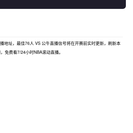
直播地址
，最佳
76人 VS 公牛直播
信号将在开赛前实时更新，刷新本
免费看7/24小时NBA滚动直播。