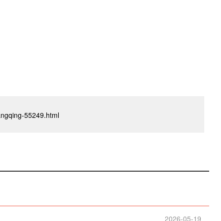
iangqing-55249.html
锦
2026-05-19